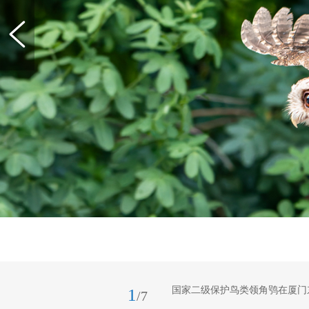
国家二级保护鸟类领角鸮在厦门
1
/7