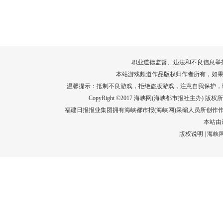
转给师生家长！10项暑期安全提示要牢
运－20即
记！
高清大图带
场面！
详情
职业道德监督、违法和不良信息举报电话：05
本站游戏频道作品版权归作者所有，如果
温馨提示：抵制不良游戏，拒绝盗版游戏，注意自我保护，
CopyRight ©2017 海峡网(海峡都市报社主办) 版权所有
福建日报报业集团拥有海峡都市报(海峡网)采编人员所创作
本站由
版权说明
|
海峡