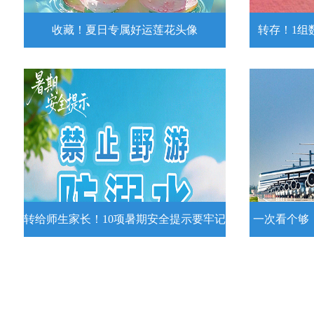
收藏！夏日专属好运莲花头像
转存！1组
收藏！夏日专属好运莲花头像
转存！1组
夏日专属好运莲花头像！
7月15日，
况发布。一
详情
转给师生家长！10项暑期安全提示要牢记
一次看个够
转给师生家长！10项暑期安全提示要
一次看个够
牢记