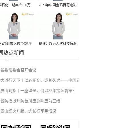
景石化二期年产100万
2023年中国金鸡百花电影
丙烷脱氢项目建成中交
节有福电影巡展31日启动
省6县市入选“2023全
福建：超万人次科技特派
周热点新闻
县域发展潜力百强县”
员一线开展服务
省委常委会召开会议
大道行天下丨以心相交，成其久远——中国元
屏山观察丨一座堡垒，何以35年接续筑牢？
首外交的世界情怀与大国气派
省防指提升防台风应急响应为三级
青山烟火升腾，念长征军民情深