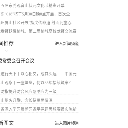
第五届东莞观音山状元文化节精彩开幕
东“618”将于5月30日晚8点开启，首次全
福州屏山社区开展“指尖传非遗 线面润童心
龙腾狮跃耀榕城，第二届榕城高校龙狮交流赛
闻推荐
进入新闻频道
委常委会召开会议
大道行天下丨以心相交，成其久远——中国元
屏山观察丨一座堡垒，何以35年接续筑牢？
省防指提升防台风应急响应为三级
青山烟火升腾，念长征军民情深
全省深入学习贯彻习近平党建思想赓续实施新
新图文
进入图片频道