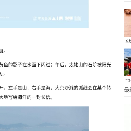
立
晒
吸。
味
黄鱼的影子在水面下闪过；午后，太姥山的石阶被阳光
动。
“
开，左手是山，右手是海，大京沙滩的弧线会在某个转
最
题
大地写给海洋的一封长信。