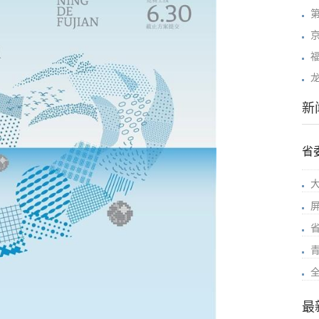
京
新
省
最