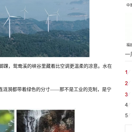
中
吨
福建
一
国
脚踝，鸳鸯溪的峡谷里藏着比空调更温柔的凉意。水在
，连涟漪都带着绿色的分寸——那不是工业的克制，是宁