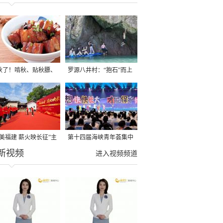
秋了！啃秋、贴秋膘、
罗源八井村：“抱石”而上
秋，福建人这样过才够
→
寻美福建 薪火映长征”主
第十四届海峡青年荟集中
新视频
活动在龙岩长汀启动
阶段活动在福州举行
进入视频频道