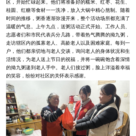
区，开始忙碌起来。他们将准备好的糯米、红枣、花生、
桂圆、红糖等食材一一洗净，放入大锅中精心熬制。随着
时间的推移，粥香逐渐弥漫开来，整个活动场所都充满了
温暖的气息。上午九点，送粥活动正式开始。工作人员、
志愿者们和市民代表兵分几路，带着热气腾腾的拗九粥，
走访辖区内的孤寡老人、高龄老人以及困难家庭。每到一
户，他们都亲切地与老人交谈，询问老人的身体状况和生
活情况，为老人送上节日的祝福，并将一碗碗饱含着深情
的拗九粥递到老人手中。老人们接过粥，脸上洋溢着幸福
的笑容，纷纷对社区的关怀表示感谢。