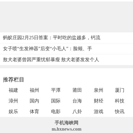
蚂蚁庄园2月25日答案：平时吃的盐越多，钙流
女子喷“生发神器”后变“小毛人”：脸颊、手
敖犬老婆曾因严重忧郁暴瘦 敖犬老婆发发个人
推荐栏目
福建
福州
平潭
莆田
泉州
厦门
漳州
国内
国际
台海
财经
科技
娱乐
体育
电影
八卦
游戏
快讯
手机海峡网
m.hxnews.com