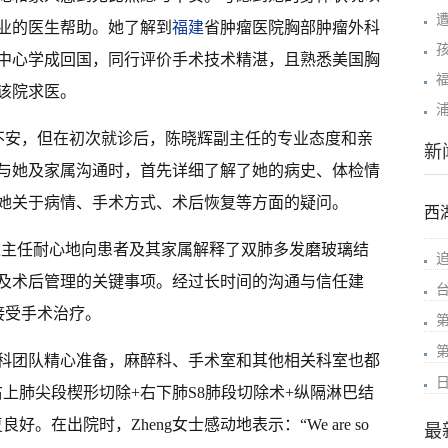
业的医生帮助。她了解到
福建
省肿瘤医院胸部肿瘤外科
中心学成回国，同行评价手术技术精湛，且熟悉美国胸
该院求医。
和不安，但在初次就诊后，陈晓辉副主任的专业态度和亲
新
与她及家属沟通时，首先详细了解了她的病史、体检情
她关于病情、手术方式、术后恢复等方面的疑问。
西
陈主任耐心地向患者及其家属解释了双肺多发磨玻璃结
及术后管理的关键事项。经过长时间的沟通与信任建
接受手术治疗。
科团队精心准备，麻醉科、手术室和其他相关科室也都
上肺尖段楔形切除+右下肺S8肺段切除术+纵隔淋巴结
。在出院时，Zheng女士感动地表示：“We are so
最