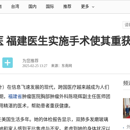
南
台湾
国内
国际
推荐
更多
医 福建医生实施手术使其重
为您推荐
2025-02-25 13:27
来源：东南网
频
川叶）在信息飞速发展的现代，跨国医疗越来越成为人们
期，
福建省
肿瘤医院胸部肿瘤外科陈晓辉副主任医师团
用精湛的医术，帮助患者重获健康。
，在美国生活多年。她的体检报告显示，双肺多发磨玻璃
她和家人感到无比焦虑与不安。考虑到她的身体状况以