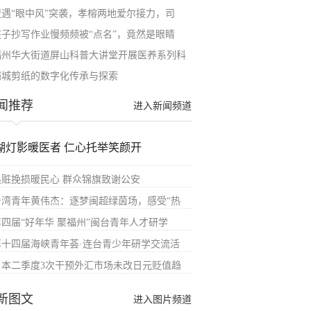
遭遇“眼中风”突袭，孝榕两地爱尔接力，司
孩子抄写作业慢频频被“点名”，竟然是眼睛
福州华大街道屏山科普大讲堂开展医养系列科
浦城剪纸的数字化传承与探索
闻推荐
进入新闻频道
湖灯影暖医者 仁心托举笑颜开
追赃挽损暖民心 群众锦旗致谢公安
台湾青年黄伟杰：逐梦闽超绿茵场，感受“热
第四届“好年华 聚福州”闽台青年人才研学
第十四届海峡青年荟·连台青少年研学交流活
日本二季度3次干预外汇市场未改日元贬值趋
新图文
进入图片频道