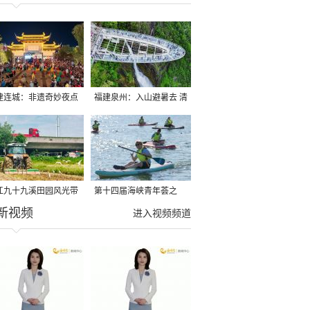
建连城：非遗奇妙夜点
福建泉州：入山避暑去 清
夏夜
凉好惬意
江九十九溪田园风光带
第十四届海峡青年荟之
新视频
亩早稻迎来成熟收割季
2026榕台青年大学生水上
进入视频频道
运动交流营