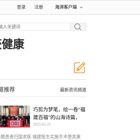
登录
注册
海湃客户端
获健康
道推荐
最新资讯频道
巧剪为梦笔，绘一卷“福
建百福”的山海诗篇，
2025-02-25
外籍患者归国求医 福建医生实施手术使其重