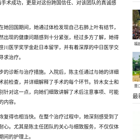
仅是指手术成功，更是对这份跨国信任、对该团队的真诚感
在她回国期间，她通过体检发现自己右肺上叶有结节，
然出现的健康问题感到十分紧张，经过多方了解，她得
福
中笹川医学奖学金赴日本留学，并有着深厚的中日医学交
亮
寻求治疗。
步的诊断与治疗措施。入院后，陈主任通过与她的详细
术前检查，并详细解释了手术的每个环节。铃木女士和
晋
别针对这一点，向她们细致讲解了术后注意事项、可能
最
千
的内容。
恢复得也相当快。在整个治疗过程中，她深刻感受到了
耐心。尤其是陈主任团队的关心与细致服务，不仅仅体
期间的护理上。