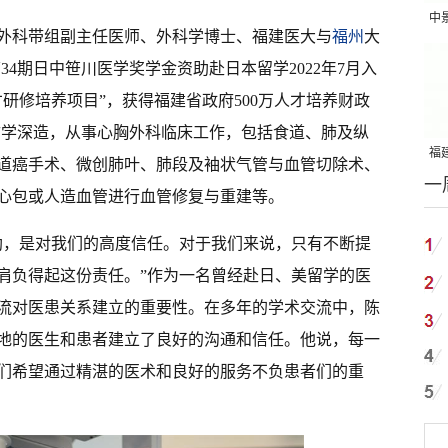
中
外科带组副主任医师、外科学博士、福建医大与
福州
大
吨
部第34期日中笹川医学奖学金资助赴日本留学2022年7月入
研修培养项目”，获得福建省政府500万人才培养财政
杜克大学访学深造，从事心胸外科临床工作，包括食道、肺及纵
福建
道癌手术、微创肺叶、肺段及袖状气管与血管切除术、
一
国
心包或人造血管进行血管修复与重建等。
助，是对我们的高度信任。对于我们来说，只有不断提
肩负得起这份责任。”作为一名曾经赴日、美留学的医
流对医患关系建立的重要性。在多年的学术交流中，陈
地的医生和患者建立了良好的沟通和信任。他说，每一
们希望通过精湛的医术和良好的服务不负患者们的重