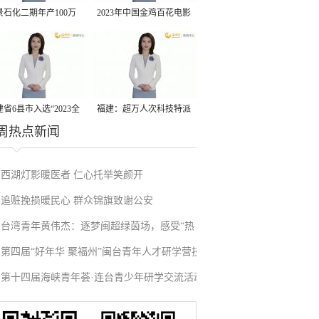
景石化二期年产100万
2023年中国金鸡百花电影
丙烷脱氢项目建成中交
节有福电影巡展31日启动
省6县市入选“2023全
福建：超万人次科技特派
周热点新闻
县域发展潜力百强县”
员一线开展服务
西湖灯影暖医者 仁心托举笑颜开
追赃挽损暖民心 群众锦旗致谢公安
台湾青年黄伟杰：逐梦闽超绿茵场，感受“热
第四届“好年华 聚福州”闽台青年人才研学营技
血”与温情
第十四届海峡青年荟·连台青少年研学交流活动
术成果项目路演在榕举办
在福州启航