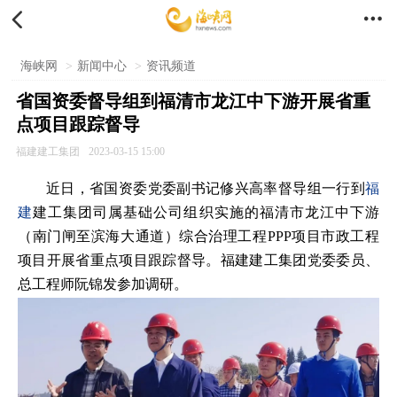


海峡网
>
新闻中心
>
资讯频道
省国资委督导组到福清市龙江中下游开展省重
点项目跟踪督导
福建建工集团
2023-03-15 15:00
近日，省国资委党委副书记修兴高率督导组一行到
福
建
建工集团司属基础公司组织实施的福清市龙江中下游
（南门闸至滨海大通道）综合治理工程PPP项目市政工程
项目开展省重点项目跟踪督导。福建建工集团党委委员、
总工程师阮锦发参加调研。