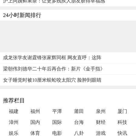
沪上阿姨鲜果茶：让更多残疾人朋友获得幸福感
24小时新闻排行
成龙张学友谢霆锋张家辉同框 网友直呼：这阵
梁朝伟刘德华二十年后再合作：新片《金手指》
女子睡觉时被10厘米蜈蚣咬太阳穴 脸肿到眼睛
推荐栏目
福建
福州
平潭
莆田
泉州
厦门
漳州
国内
国际
台海
财经
科技
娱乐
体育
电影
八卦
游戏
快讯