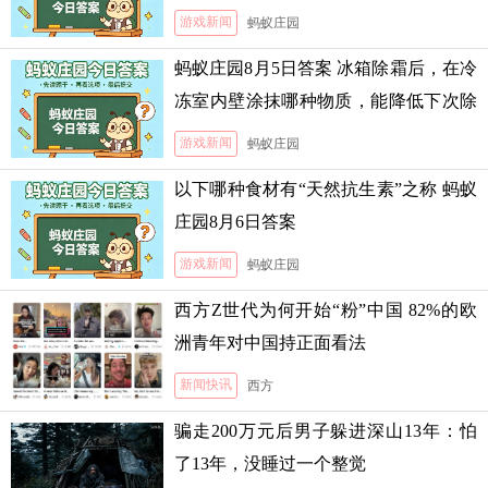
游戏新闻
蚂蚁庄园
蚂蚁庄园8月5日答案 冰箱除霜后，在冷
冻室内壁涂抹哪种物质，能降低下次除
霜的难度
游戏新闻
蚂蚁庄园
以下哪种食材有“天然抗生素”之称 蚂蚁
庄园8月6日答案
游戏新闻
蚂蚁庄园
西方Z世代为何开始“粉”中国 82%的欧
洲青年对中国持正面看法
新闻快讯
西方
骗走200万元后男子躲进深山13年：怕
了13年，没睡过一个整觉