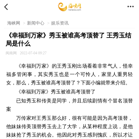


海峡网
>
新闻中心
>
娱乐资讯
《幸福到万家》秀玉被谁高考顶替了 王秀玉结
局是什么
闽南网
2022-07-04 09:27
《幸福到万家》的王秀玉刚出场看着非常气人，怪幸
福多管闲事，其实秀玉也是一个可怜人，家里人重男轻
女，那么，秀玉被谁高考顶替了？下面小编就带来介绍。
《幸福到万家》秀玉被谁高考顶替了
已知秀玉和传美是同学，并且后续剧情有个冒名顶替
案
万传家对王秀玉那么好，很有可能是因为高考顶替，
他妹妹传美顶替秀玉去上了大学，从某种程度上说，是他
妹妹抢了秀玉的机会。他因此对秀玉感到愧疚，所以才让