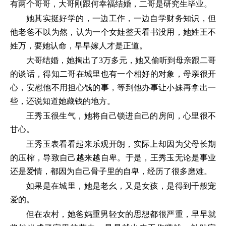
有两个哥哥，大哥刚跟何幸福结婚，二哥是研究生毕业。
她其实挺好学的，一边工作，一边自学财务知识，但
他老爸不以为然，认为一个女娃整天看书没用，她姓王不
姓万，要她认命，早早嫁人才是正道。
大哥结婚，她掏出了3万多元，她又偷听到母亲跟二哥
的谈话，得知二哥在城里也有一个相好的对象，母亲很开
心，安慰他不用担心钱的事，等到他办事让小妹再拿出一
些，还说知道她藏钱的地方。
王秀玉很生气，她将自己锁进自己的房间，心里很不
甘心。
王秀玉表看看起来乐观开朗，实际上却因为父母长期
的压榨，导致自己越来越自卑。于是，王秀玉无论是事业
还是爱情，都因为自己骨子里的自卑，经历了很多磨难。
如果是在城里，她是老幺，又是女孩，是得到千般宠
爱的。
但在农村，她爸妈重男轻女的思想都很严重，早早就