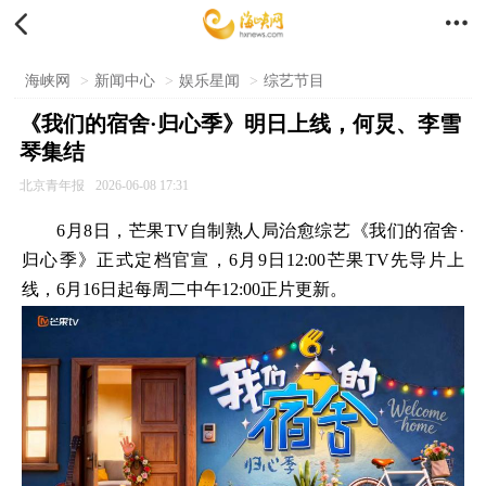


海峡网
>
新闻中心
>
娱乐星闻
>
综艺节目
《我们的宿舍·归心季》明日上线，何炅、李雪
琴集结
北京青年报
2026-06-08 17:31
6月8日，芒果TV自制熟人局治愈综艺《我们的宿舍·
归心季》正式定档官宣，6月9日12:00芒果TV先导片上
线，6月16日起每周二中午12:00正片更新。