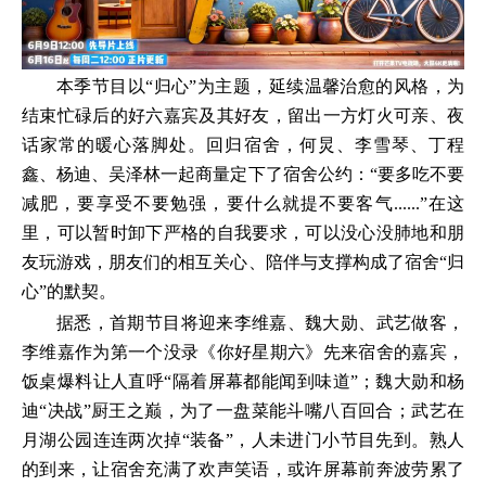
本季节目以“归心”为主题，延续温馨治愈的风格，为
结束忙碌后的好六嘉宾及其好友，留出一方灯火可亲、夜
话家常的暖心落脚处。回归宿舍，何炅、李雪琴、丁程
鑫、杨迪、吴泽林一起商量定下了宿舍公约：“要多吃不要
减肥，要享受不要勉强，要什么就提不要客气......”在这
里，可以暂时卸下严格的自我要求，可以没心没肺地和朋
友玩游戏，朋友们的相互关心、陪伴与支撑构成了宿舍“归
心”的默契。
据悉，首期节目将迎来李维嘉、魏大勋、武艺做客，
李维嘉作为第一个没录《你好星期六》先来宿舍的嘉宾，
饭桌爆料让人直呼“隔着屏幕都能闻到味道”；魏大勋和杨
迪“决战”厨王之巅，为了一盘菜能斗嘴八百回合；武艺在
月湖公园连连两次掉“装备”，人未进门小节目先到。熟人
的到来，让宿舍充满了欢声笑语，或许屏幕前奔波劳累了