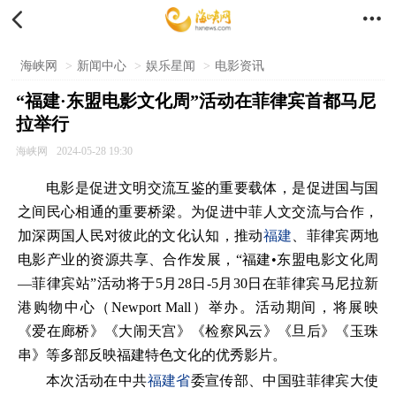


海峡网
>
新闻中心
>
娱乐星闻
>
电影资讯
“福建·东盟电影文化周”活动在菲律宾首都马尼
拉举行
海峡网
2024-05-28 19:30
电影是促进文明交流互鉴的重要载体，是促进国与国
之间民心相通的重要桥梁。为促进中菲人文交流与合作，
加深两国人民对彼此的文化认知，推动
福建
、菲律宾两地
电影产业的资源共享、合作发展，“福建•东盟电影文化周
—菲律宾站”活动将于5月28日-5月30日在菲律宾马尼拉新
港购物中心（Newport Mall）举办。活动期间，将展映
《爱在廊桥》《大闹天宫》《检察风云》《旦后》《玉珠
串》等多部反映福建特色文化的优秀影片。
本次活动在中共
福建省
委宣传部、中国驻菲律宾大使