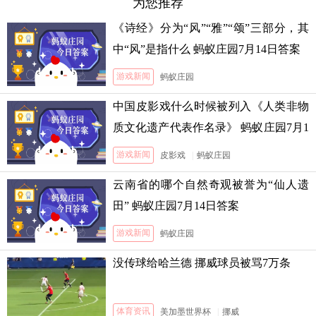
为您推荐
《诗经》分为“风”“雅”“颂”三部分，其
中“风”是指什么 蚂蚁庄园7月14日答案
游戏新闻
蚂蚁庄园
中国皮影戏什么时候被列入《人类非物
质文化遗产代表作名录》 蚂蚁庄园7月1
3日答案
游戏新闻
皮影戏
|
蚂蚁庄园
云南省的哪个自然奇观被誉为“仙人遗
田” 蚂蚁庄园7月14日答案
游戏新闻
蚂蚁庄园
没传球给哈兰德 挪威球员被骂7万条
体育资讯
美加墨世界杯
|
挪威