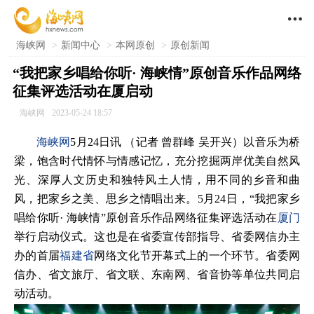

海峡网
>
新闻中心
>
本网原创
>
原创新闻
“我把家乡唱给你听· 海峡情”原创音乐作品网络
征集评选活动在厦启动
海峡网
2023-05-24 18:57
海峡网
5月24日讯 （记者 曾群峰 吴开兴）以音乐为桥
梁，饱含时代情怀与情感记忆，充分挖掘两岸优美自然风
光、深厚人文历史和独特风土人情，用不同的乡音和曲
风，把家乡之美、思乡之情唱出来。5月24日，“我把家乡
唱给你听· 海峡情”原创音乐作品网络征集评选活动在
厦门
举行启动仪式。这也是在省委宣传部指导、省委网信办主
办的首届
福建省
网络文化节开幕式上的一个环节。省委网
信办、省文旅厅、省文联、东南网、省音协等单位共同启
动活动。