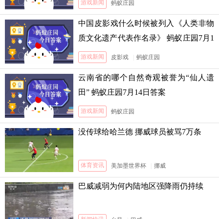
游戏新闻
蚂蚁庄园
中国皮影戏什么时候被列入《人类非物
质文化遗产代表作名录》 蚂蚁庄园7月1
3日答案
游戏新闻
皮影戏
|
蚂蚁庄园
云南省的哪个自然奇观被誉为“仙人遗
田” 蚂蚁庄园7月14日答案
游戏新闻
蚂蚁庄园
没传球给哈兰德 挪威球员被骂7万条
体育资讯
美加墨世界杯
|
挪威
巴威减弱为何内陆地区强降雨仍持续