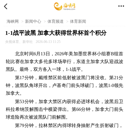


海峡网
>
新闻中心
>
体育频道
>
体育新闻
1-1战平波黑 加拿大获得世界杯首个积分
央视体育、新华社
2026-06-13 11:25
北京时间6月13日，2026年美加墨世界杯小组赛B组首
轮比赛在加拿大多伦多球场举行，东道主加拿大队迎战波
黑队。最终，双方各入一球，1-1战平。
第17分钟，戴维禁区前低射被波黑门将没收。第21分
钟，波黑队角球开出，卢基奇门前头球破门，波黑1-0领先
加拿大。
第53分钟，加拿大禁区内获得必进球机会，波黑后卫
科拉希纳茨解围击中横梁弹出。第66分钟，加拿大门前头
球造险再次被波黑队门前解围。
第79分钟，拉林禁区内得球转身抽射产生折射破门，