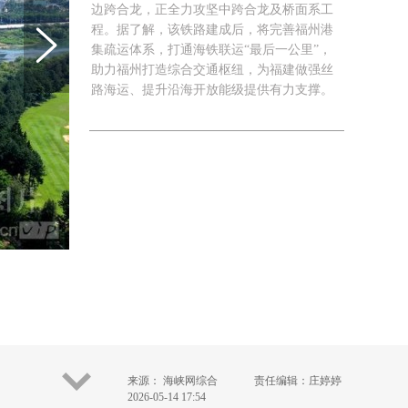
边跨合龙，正全力攻坚中跨合龙及桥面系工
程。据了解，该铁路建成后，将完善福州港
集疏运体系，打通海铁联运“最后一公里”，
助力福州打造综合交通枢纽，为福建做强丝
路海运、提升沿海开放能级提供有力支撑。
来源： 海峡网综合
责任编辑：庄婷婷
2026-05-14 17:54