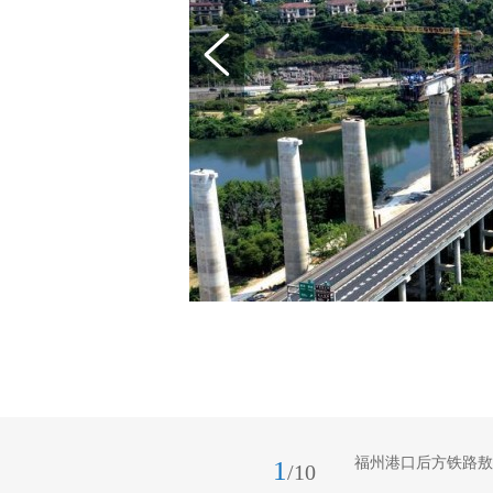
福州港口后方铁路敖
1
/10