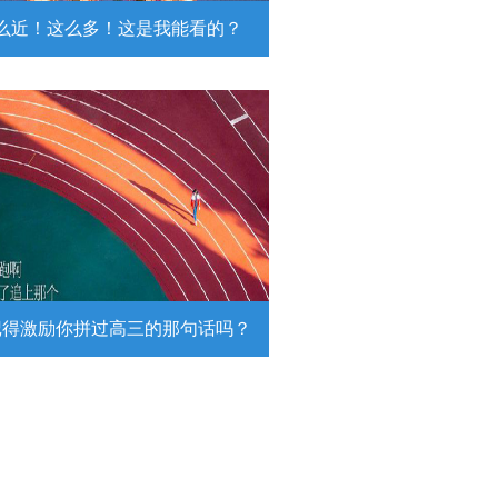
么近！这么多！这是我能看的？
近！这么多！这是我能看的？
日，陆军第74集团军某旅挺进西北戈
靶场，开展跨昼夜实弹射击综合演
。
详情
记得激励你拼过高三的那句话吗？
得激励你拼过高三的那句话吗？
26高考倒计时，传递这组壁纸，一起
290万高考生加油！