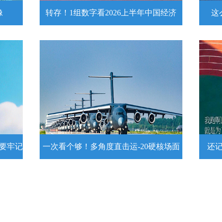
像
转存！1组数字看2026上半年中国经济
这
头像
转存！1组数字看2026上半年中国经
这么
济
近
壁
7月15日，2026年上半年国民经济运行情
练
况发布。一组数字带你了解！
详情
示要牢记
一次看个够！多角度直击运-20硬核场面
还
提示要
一次看个够！多角度直击运-20硬核
还记
场面
20
为1
要牢
运－20即将迎来列装空军十周年，一组