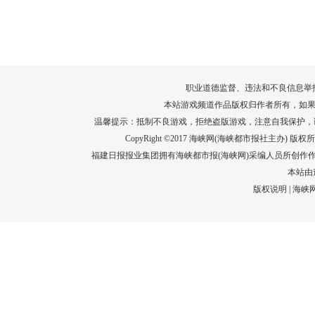
转给师生家长！10项暑期安全提示要牢
运－20即
记！
高清大图带
场面！
详情
职业道德监督、违法和不良信息举报电话：05
本站游戏频道作品版权归作者所有，如果
温馨提示：抵制不良游戏，拒绝盗版游戏，注意自我保护，
CopyRight ©2017 海峡网(海峡都市报社主办) 版权所有
福建日报报业集团拥有海峡都市报(海峡网)采编人员所创作
本站由
版权说明
|
海峡