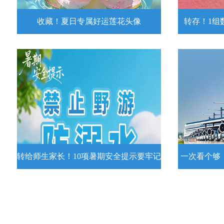
收藏！夏日专属好运莲花头像
转存！1组
收藏！夏日专属好运莲花头像
转存！1组
夏日专属好运莲花头像！
7月15日，
况发布。一
详情
转给师生家长！10项暑期安全提示要牢记
一次看个够
转给师生家长！10项暑期安全提示要
一次看个够
牢记