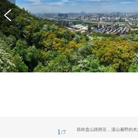
鼓岭盘山路附近，漫山遍野的木
1
/7