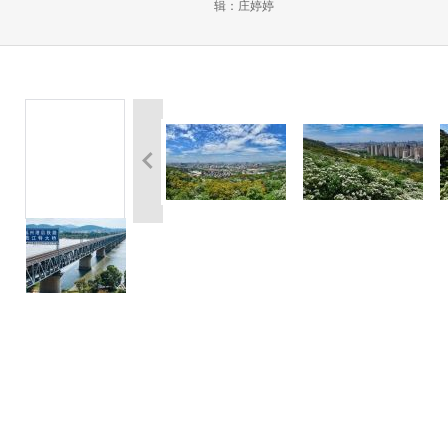
辑：庄婷婷