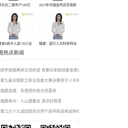
景石化二期年产100万
2023年中国金鸡百花电影
丙烷脱氢项目建成中交
节有福电影巡展31日启动
省6县市入选“2023全
福建：超万人次科技特派
周热点新闻
县域发展潜力百强县”
员一线开展服务
研学搭建两岸交流桥梁 青春往来联结厦金情谊
第九届全国职工职业技能大赛决赛将于11月举
福建连城：非遗奇妙夜点亮夏夜
行
福建泉州：入山避暑去 清凉好惬意
晋江九十九溪田园风光带千亩早稻迎来成熟收
割季