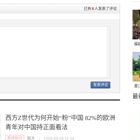
已有
0
人发表了评论
福
亮
晋
最
千
西方Z世代为何开始“粉”中国 82%的欧洲
青年对中国持正面看法
新闻快讯
西方
|
2026-08-06 11:34