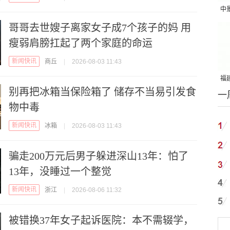
中
吨
哥哥去世嫂子离家女子成7个孩子的妈 用
瘦弱肩膀扛起了两个家庭的命运
新闻快讯
商丘
|
2026-08-03 11:43
福建
别再把冰箱当保险箱了 储存不当易引发食
一
国
物中毒
新闻快讯
冰箱
|
2026-08-03 11:43
骗走200万元后男子躲进深山13年：怕了
13年，没睡过一个整觉
新闻快讯
浙江
|
2026-08-06 11:32
被错换37年女子起诉医院：本不需辍学，