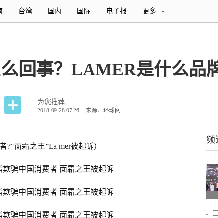
南
台湾
国内
国际
电子报
更多
怎么回事？LAMER是什么
为您推荐
2018-09-28 07:26
来源：环球网
频
?“面霜之王”La mer被起诉）
三