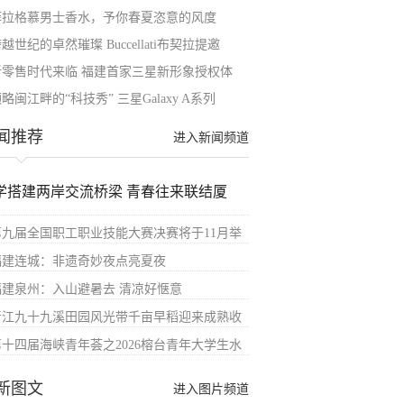
菲拉格慕男士香水，予你春夏恣意的风度
越世纪的卓然璀璨 Buccellati布契拉提邀
新零售时代来临 福建首家三星新形象授权体
略闽江畔的“科技秀” 三星Galaxy A系列
闻推荐
进入新闻频道
学搭建两岸交流桥梁 青春往来联结厦
第九届全国职工职业技能大赛决赛将于11月举
福建连城：非遗奇妙夜点亮夏夜
福建泉州：入山避暑去 清凉好惬意
晋江九十九溪田园风光带千亩早稻迎来成熟收
第十四届海峡青年荟之2026榕台青年大学生水
新图文
进入图片频道