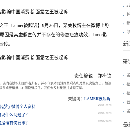
跨
霜之王”La mer被起诉】9月26日，某美妆博主在微博上称
领
，原因是其虚假宣传并不存在的修复疤痕功效，lamer欺
新
宣传。
研
责任编辑：郑梅钦
。该内容版权归原作者所有，并不代表本网赞同其观点和对其真实性负责。如该
com联系或者请点击右侧投诉按钮，我们会及时反馈并处理完毕。
关键词：
LAMER被起诉
2018-09-28
真名郝宇微博个人资料
2018-09-28
品出现什么问题了？
2018-09-28
R的是谁有何要求？
最