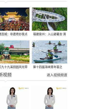
建连城：非遗奇妙夜点
福建泉州：入山避暑去 清
夏夜
凉好惬意
江九十九溪田园风光带
第十四届海峡青年荟之
新视频
亩早稻迎来成熟收割季
2026榕台青年大学生水上
进入视频频道
运动交流营