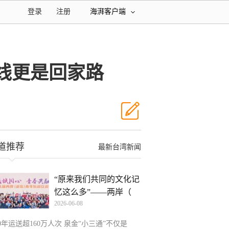
登录
注册
海湃客户端
航线更是回家路
道推荐
最新台湾新闻
“原来我们共同的文化记
忆这么多”——两岸（
2026-06-08
0年运送超160万人次 泉金“小三通”不仅是