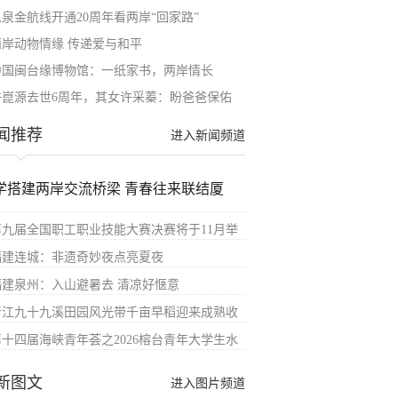
泉金航线开通20周年看两岸“回家路”​
两岸动物情缘 传递爱与和平
中国闽台缘博物馆：一纸家书，两岸情长
许崑源去世6周年，其女许采蓁：盼爸爸保佑
闻推荐
进入新闻频道
学搭建两岸交流桥梁 青春往来联结厦
第九届全国职工职业技能大赛决赛将于11月举
福建连城：非遗奇妙夜点亮夏夜
福建泉州：入山避暑去 清凉好惬意
晋江九十九溪田园风光带千亩早稻迎来成熟收
第十四届海峡青年荟之2026榕台青年大学生水
新图文
进入图片频道