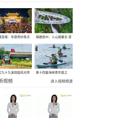
建连城：非遗奇妙夜点
福建泉州：入山避暑去 清
夏夜
凉好惬意
江九十九溪田园风光带
第十四届海峡青年荟之
新视频
亩早稻迎来成熟收割季
2026榕台青年大学生水上
进入视频频道
运动交流营