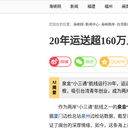
海峡网
新闻
福建
福州
闽
您现在的位置：
海峡网
>
新闻中心
>
海峡两岸
>
台湾新
20年运送超16
AI
泉金“小三通”航线运行20年，运
摘
根，吸引台湾青年创业，成为两
要
作为两岸“小三通”航线之一的
泉金
据
厦门
边检总站
泉州
边检站数据，截至
证了闽台的深厚情缘，如今，这条海上