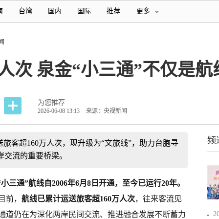
南
台湾
国内
国际
推荐
更多
闻
0万人次 泉金“小三通”不仅是
为您推荐
2026-06-08 13:13
来源：央视新闻
频
送旅客超160万人次，现升级为“文旅线”，助力台胞寻
岸交流的重要桥梁。
“小三通”航线自2006年6月8日开通，至今已运行20年。
目前，
航线已累计运送旅客超160万人次
，往来客流见
通道仍在为深化两岸民间交流、推进融合发展不断蓄力
2