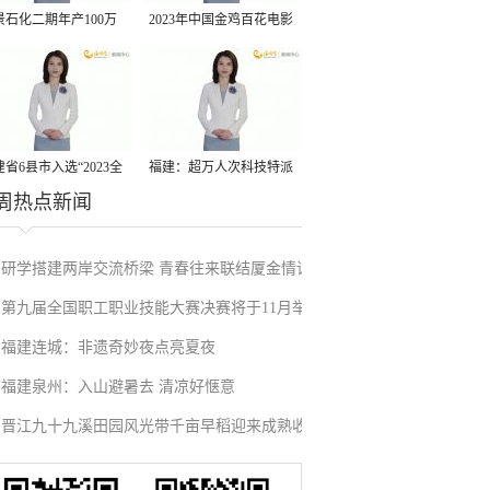
景石化二期年产100万
2023年中国金鸡百花电影
丙烷脱氢项目建成中交
节有福电影巡展31日启动
省6县市入选“2023全
福建：超万人次科技特派
周热点新闻
县域发展潜力百强县”
员一线开展服务
研学搭建两岸交流桥梁 青春往来联结厦金情谊
第九届全国职工职业技能大赛决赛将于11月举
福建连城：非遗奇妙夜点亮夏夜
行
福建泉州：入山避暑去 清凉好惬意
晋江九十九溪田园风光带千亩早稻迎来成熟收
割季