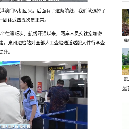
从香港澳门转机回来。后面有了这条航线，我们就选择了
在一周往返四五次是正常。
行4个往返班次。航线开通以来，两岸人员交往愈加密
福
建，泉州边检站对全部人工查验通道适配大件行李查
亮
提升。
晋
最
千