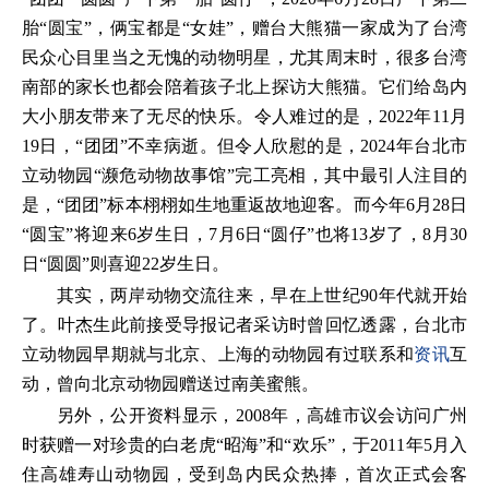
胎“圆宝”，俩宝都是“女娃”，赠台大熊猫一家成为了台湾
民众心目里当之无愧的动物明星，尤其周末时，很多台湾
南部的家长也都会陪着孩子北上探访大熊猫。它们给岛内
大小朋友带来了无尽的快乐。令人难过的是，2022年11月
19日，“团团”不幸病逝。但令人欣慰的是，2024年台北市
立动物园“濒危动物故事馆”完工亮相，其中最引人注目的
是，“团团”标本栩栩如生地重返故地迎客。而今年6月28日
“圆宝”将迎来6岁生日，7月6日“圆仔”也将13岁了，8月30
日“圆圆”则喜迎22岁生日。
其实，两岸动物交流往来，早在上世纪90年代就开始
了。叶杰生此前接受导报记者采访时曾回忆透露，台北市
立动物园早期就与北京、上海的动物园有过联系和
资讯
互
动，曾向北京动物园赠送过南美蜜熊。
另外，公开资料显示，2008年，高雄市议会访问广州
时获赠一对珍贵的白老虎“昭海”和“欢乐”，于2011年5月入
住高雄寿山动物园，受到岛内民众热捧，首次正式会客