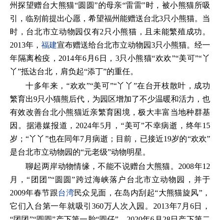
州探望赠台大熊猫“圆圆”的母亲“雷雷”时，被小熊猫所吸
引，临别前提出心愿，希望福州能赠送台北3只小熊猫。当
时，台北市立动物园仅有2只小熊猫，且未能繁殖成功。
2013年，
福建
宣布赠送给台北市立动物园3只小熊猫。经一
年隔离检疫，2014年6月6日，3只小熊猫“欢欢”“美可”“丫
丫”抵达台北，肩负起“添丁”的重任。
十多年来，“欢欢”“美可”“丫丫”在台开枝散叶，成功
繁育出9只小猫熊后代，为园区增加了不少温暖和活力，也
有效改善台北小熊猫近亲繁育困境，极大丰富当地种群基
因。据港媒报道，2024年5月，“美可”不幸病逝，终年15
岁；“丫丫”也在同年7月病逝；目前，已接近19岁的“欢欢”
是台北市立动物园的“元老级”动物明星。
聊起两岸动物情缘，不能不说赠台大熊猫。2008年12
月，“团团”“圆圆”跨过海峡落户台北市立动物园，并于
2009年春节跟
台湾
民众见面，在岛内刮起“大熊猫旋风”，
它们入台第一年就吸引360万人次入园。2013年7月6日，
“团团”“圆圆”产下第一胎“圆仔”，2020年6月28日产下第二