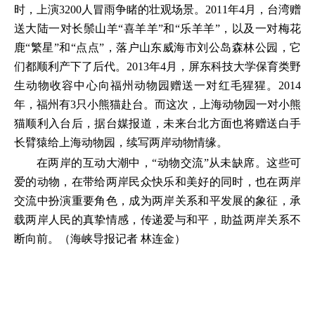
时，上演3200人冒雨争睹的壮观场景。2011年4月，台湾赠
送大陆一对长鬃山羊“喜羊羊”和“乐羊羊”，以及一对梅花
鹿“繁星”和“点点”，落户山东威海市刘公岛森林公园，它
们都顺利产下了后代。2013年4月，屏东科技大学保育类野
生动物收容中心向福州动物园赠送一对红毛猩猩。2014
年，福州有3只小熊猫赴台。而这次，上海动物园一对小熊
猫顺利入台后，据台媒报道，未来台北方面也将赠送白手
长臂猿给上海动物园，续写两岸动物情缘。
在两岸的互动大潮中，“动物交流”从未缺席。这些可
爱的动物，在带给两岸民众快乐和美好的同时，也在两岸
交流中扮演重要角色，成为两岸关系和平发展的象征，承
载两岸人民的真挚情感，传递爱与和平，助益两岸关系不
断向前。（海峡导报记者 林连金）