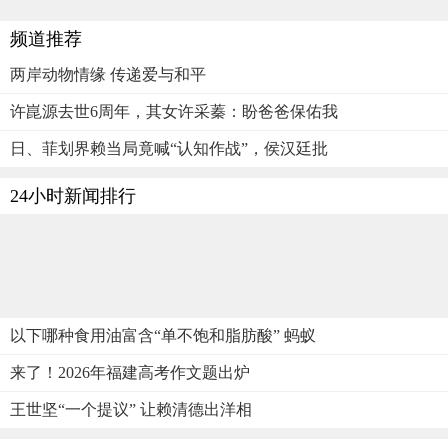
频道推荐
两岸动物情缘 传递爱与和平
许崑源去世6周年，其女许采蓁：盼爸爸保佑我
日、菲划界赖当局竟喊“认知作战”，侯汉廷批
24小时新闻排行
以下哪种食用油富含“单不饱和脂肪酸” 蚂蚁
来了！2026年福建高考作文题出炉
王世坚“一个提议” 让赖清德出洋相