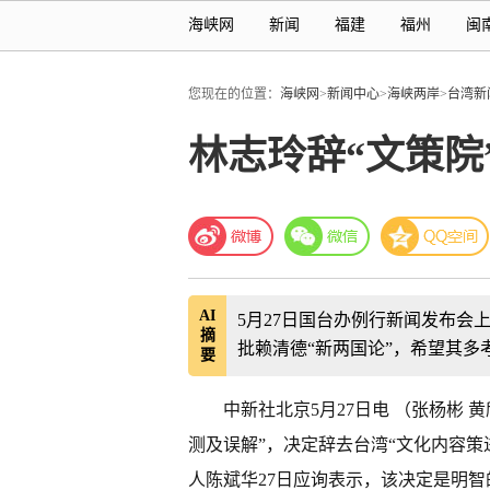
海峡网
新闻
福建
福州
闽
您现在的位置：
海峡网
>
新闻中心
>
海峡两岸
>
台湾新
林志玲辞“文策院
AI
5月27日国台办例行新闻发布会
摘
批赖清德“新两国论”，希望其多
要
中新社北京5月27日电 （张杨彬 
测及误解”，决定辞去台湾“文化内容策
人陈斌华27日应询表示，该决定是明智