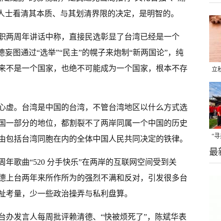
界人士看清其本质、与其划清界限的决定，是明智的。
职两周年讲话中称，直接民选彰显了台湾已经是一个
妄图通过“选举”“民主”的幌子来炮制“新两国论”，纯
来不是一个国家，也绝不可能成为一个国家，根本不存
立
晒
味
心虚。台湾是中国的台湾，不管台湾地区以什么方式选
国一部分的地位，都割裂不了两岸同属一个中国的历史
“
由包括台湾同胞在内的全体中国人民共同决定的铁律。
最
题
年歌曲“520 分手快乐”在两岸的互联网空间受到关
德上台两年来所作所为的强烈不满和反对，引发很多台
祉考量，少一些政治操弄与私利盘算。
台办发言人每周批评赖清德、“快被烦死了”，陈斌华表