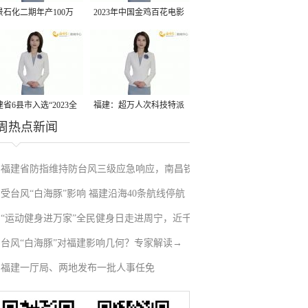
景石化二期年产100万
2023年中国金鸡百花电影
丙烷脱氢项目建成中交
节有福电影巡展31日启动
省6县市入选“2023全
福建：超万人次科技特派
周热点新闻
县域发展潜力百强县”
员一线开展服务
福建省防指维持防台风三级应急响应，南昌铁
受台风“白海豚”影响 福建沿海40条航线停航
路停运部分旅客列车→
“运动健身进万家”全民健身日走进周宁，近千
台风“白海豚”对福建影响几何？专家解读→
人徒步云端
福建一厅局、两地发布一批人事任免