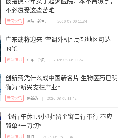
被错换37年女子起诉医院：本不需辍学，
不必遭受这些苦难
新闻快讯
医院
新生儿
|
2026-08-06 11:34
广东或将迎来“空调外机” 局部地区可达
39℃
新闻快讯
广东
台风
|
2026-08-06 11:34
创新药凭什么成中国新名片 生物医药已明
确为“新兴支柱产业”
新闻快讯
创新药
|
2026-08-05 11:42
“银行午休1.5小时”留个窗口行不行 不应
简单“一刀切”
新闻快讯
银行
|
2026-08-06 11:34