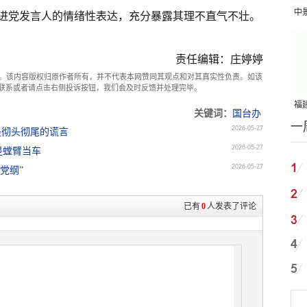
中
进党发言人的情绪性表达，充分暴露其理不直气不壮。
吨
责任编辑：庄婷婷
。该内容版权归原作者所有，并不代表本网赞同其观点和对其真实性负责。如该
com联系或者请点击右侧投诉按钮，我们会及时反馈并处理完毕。
福建
关键词：
国台办
一
国
2026-05-27
是彻头彻尾的谎言
2026-05-27
是螳臂当车
2026-05-27
党纲”
已有
0
人发表了评论