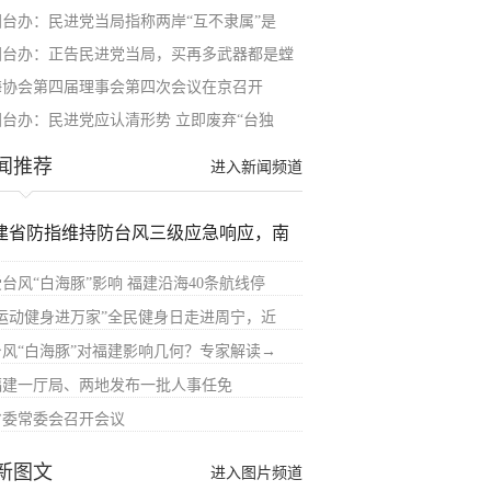
国台办：民进党当局指称两岸“互不隶属”是
国台办：正告民进党当局，买再多武器都是螳
海协会第四届理事会第四次会议在京召开
国台办：民进党应认清形势 立即废弃“台独
闻推荐
进入新闻频道
建省防指维持防台风三级应急响应，南
受台风“白海豚”影响 福建沿海40条航线停
“运动健身进万家”全民健身日走进周宁，近
台风“白海豚”对福建影响几何？专家解读→
福建一厅局、两地发布一批人事任免
省委常委会召开会议
新图文
进入图片频道