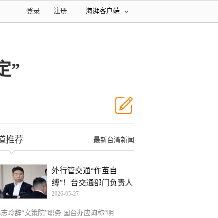
登录
注册
海湃客户端
定”
道推荐
最新台湾新闻
外行管交通“作茧自
缚”！台交通部门负责人
2026-05-27
被
林志玲辞“文策院”职务 国台办应询称“明