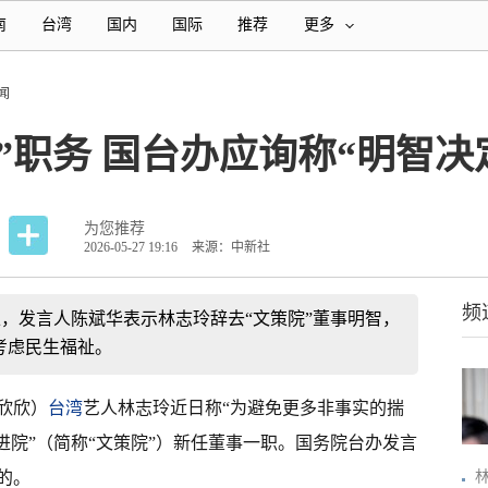
南
台湾
国内
国际
推荐
更多
闻
”职务 国台办应询称“明智决
为您推荐
2026-05-27 19:16
来源：中新社
频
上，发言人陈斌华表示林志玲辞去“文策院”董事明智，
考虑民生福祉。
黄欣欣）
台湾
艺人林志玲近日称“为避免更多非事实的揣
进院”（简称“文策院”）新任董事一职。国务院台办发言
的。