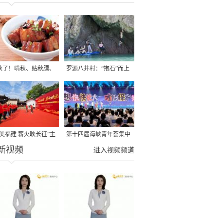
秋了！啃秋、贴秋膘、
罗源八井村：“抱石”而上
秋，福建人这样过才够
→
寻美福建 薪火映长征”主
第十四届海峡青年荟集中
新视频
活动在龙岩长汀启动
阶段活动在福州举行
进入视频频道