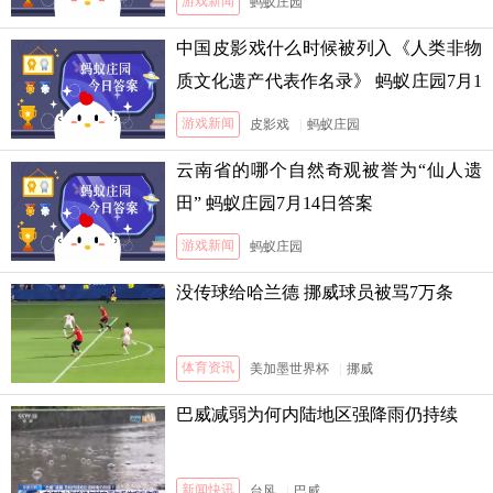
游戏新闻
蚂蚁庄园
中国皮影戏什么时候被列入《人类非物
质文化遗产代表作名录》 蚂蚁庄园7月1
3日答案
游戏新闻
皮影戏
|
蚂蚁庄园
云南省的哪个自然奇观被誉为“仙人遗
田” 蚂蚁庄园7月14日答案
游戏新闻
蚂蚁庄园
没传球给哈兰德 挪威球员被骂7万条
体育资讯
美加墨世界杯
|
挪威
巴威减弱为何内陆地区强降雨仍持续
新闻快讯
台风
|
巴威