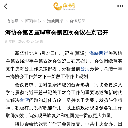


海峡网
>
新闻中心
>
海峡两岸
>
台湾新闻
海协会第四届理事会第四次会议在京召开
新华网
2026-05-27 19:16
新华社北京5月27日电（记者 冀泽）
海峡两岸
关系协
会第四届理事会第四次会议27日在京召开。会议围绕落实
党中央对台工作决策部署，分析当前
台海
形势，总结一年
来海协会工作并对下一阶段工作作出规划。
会议要求，面对复杂严峻的台海形势，海协会要深入
学习贯彻习近平总书记关于对台工作的重要论述和新时代
党解决
台湾
问题的总体方略，坚持实干为要，发扬斗争精
神，积极有力发挥职能作用，以正确政绩观引领各项工作
取得实效，为实现民族复兴和祖国统一贡献更大力量。
海协会会长张志军作了会务报告。中共中央台办、国