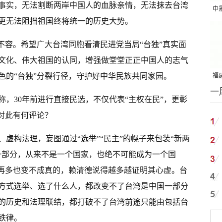
事实，无法割断两岸中国人的血脉亲情，无法抹去台湾
中
更无法阻挡祖国终将统一的历史大势。
吨
不容。希望广大台湾同胞看清民进党当局“台独”真实面
文化、伟大祖国的认同，增强做堂堂正正中国人的志气
色的“台独”分裂行径，守护好中华民族共同家园。
福建
一
国
，30年前进行直接民选，不仅代表“主权在民”，更彰
对此有何评论？
虚构法理，妄图通过“选举”“民主”的幌子来包装“新两
一部分，从来不是一个国家，也绝不可能成为一个国
得再多也变不成真的，赖清德说得越多越证明其心虚。台
方式选举、选了什么人，都改变不了台湾是中国一部分
的历史和法理联结，都打破不了台湾前途只能由包括台
铁律。