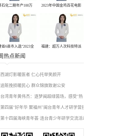
景石化二期年产100万
2023年中国金鸡百花电影
丙烷脱氢项目建成中交
节有福电影巡展31日启动
省6县市入选“2023全
福建：超万人次科技特派
周热点新闻
县域发展潜力百强县”
员一线开展服务
西湖灯影暖医者 仁心托举笑颜开
追赃挽损暖民心 群众锦旗致谢公安
台湾青年黄伟杰：逐梦闽超绿茵场，感受“热
第四届“好年华 聚福州”闽台青年人才研学营技
血”与温情
第十四届海峡青年荟·连台青少年研学交流活动
术成果项目路演在榕举办
在福州启航