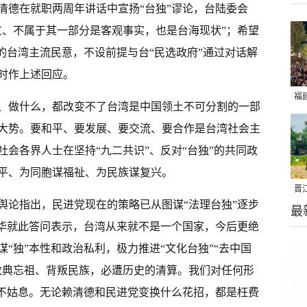
清德在就职两周年讲话中宣扬“台独”谬论，台陆委会
过、不属于其一部分是客观事实，也是台海现状”；希望
的台湾主流民意，不设前提与台“民选政府”通过对话解
时作上述回应。
福
、做什么，都改变不了台湾是中国领土不可分割的一部
亮
大势。要和平、要发展、要交流、要合作是台湾社会主
会各界人士在坚持“九二共识”、反对“台独”的共同政
平、为同胞谋福祉、为民族谋复兴。
晋
舆论指出，民进党现在的策略已从图谋“法理台独”逐步
最
千
斌华就此答问表示，台湾从来就不是一个国家，今后更绝
“独”本性和政治私利，极力推进“文化台独”“去中国
数典忘祖、背叛民族，必遭历史的清算。我们对任何形
决不姑息。无论赖清德和民进党变换什么花招，都是枉费