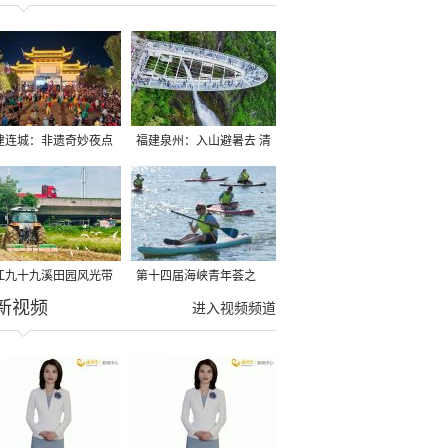
建连城：非遗奇妙夜点
福建泉州：入山避暑去 清
夏夜
凉好惬意
江九十九溪田园风光带
第十四届海峡青年荟之
新视频
亩早稻迎来成熟收割季
2026榕台青年大学生水上
进入视频频道
运动交流营