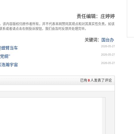
责任编辑：庄婷婷
。该内容版权归原作者所有，并不代表本网赞同其观点和对其真实性负责。如该
com联系或者请点击右侧投诉按钮，我们会及时反馈并处理完毕。
关键词：
国台办
2026-05-27
是螳臂当车
2026-05-27
党纲”
2026-05-27
索浩瀚宇宙
已有
0
人发表了评论