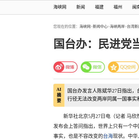
海峡网
新闻
福建
福州
闽
您现在的位置：
海峡网
>
新闻中心
>
海峡两岸
>
台湾新
国台办：民进党
AI
国台办发言人陈斌华27日指出，
摘
行径无法改变两岸同属一国事实
要
新华社北京5月27日电（记者 马
发布会上答问指出，世界上只有一个中
事实，也是不容改变的
台海
现状。中华