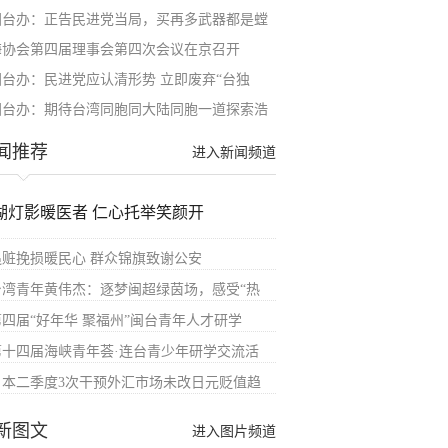
国台办：正告民进党当局，买再多武器都是螳
海协会第四届理事会第四次会议在京召开
国台办：民进党应认清形势 立即废弃“台独
国台办：期待台湾同胞同大陆同胞一道探索浩
闻推荐
进入新闻频道
湖灯影暖医者 仁心托举笑颜开
追赃挽损暖民心 群众锦旗致谢公安
台湾青年黄伟杰：逐梦闽超绿茵场，感受“热
第四届“好年华 聚福州”闽台青年人才研学
第十四届海峡青年荟·连台青少年研学交流活
日本二季度3次干预外汇市场未改日元贬值趋
新图文
进入图片频道