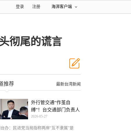
登录
注册
海湃客户端
彻头彻尾的谎言
道推荐
最新台湾新闻
外行管交通“作茧自
缚”！台交通部门负责人
2026-05-27
被
国台办：民进党当局指称两岸“互不隶属”是