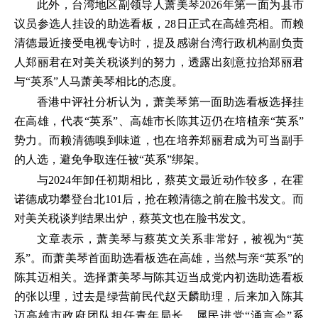
此外，台湾地区副领导人萧美琴2026年第一面为县市
议员参选人挂设的助选看板，28日正式在高雄亮相。而赖
清德最近接受电视专访时，提及感谢台湾行政机构副负责
人郑丽君在对美关税谈判的努力，透露出刻意拉抬郑丽君
与“英系”人马萧美琴相比的态度。
香港中评社分析认为，萧美琴第一面助选看板选择挂
在高雄，代表“英系”、高雄市长陈其迈仍在培植亲“英系”
势力。而赖清德嗅到味道，也在培养郑丽君成为可当副手
的人选，避免争取连任被“英系”绑架。
与2024年卸任初期相比，蔡英文最近动作较多，在霍
诺德成功攀登台北101后，抢在赖清德之前在脸书发文。而
对美关税谈判结果出炉，蔡英文也在脸书发文。
文章表示，萧美琴与蔡英文关系非常好，被视为“英
系”。而萧美琴首面助选看板选在高雄，当然与亲“英系”的
陈其迈相关。选择萧美琴与陈其迈当成党内初选助选看板
的张以理，过去是绿营前民代赵天麟助理，后来加入陈其
迈高雄市政府团队担任青年局长，属民进党“涌言会”系