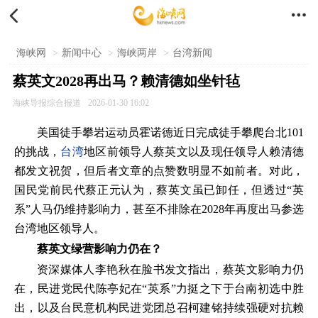


海峡网
>
新闻中心
>
海峡两岸
>
台湾新闻
蔡英文2028再出马？赖清德如坐针毡
海峡导报综合报道
2026-01-30 16:02
美国徒手攀岩运动员霍诺德近日完成徒手攀爬台北101
的挑战，
台湾
地区前领导人蔡英文以及现任领导人赖清德
都发文祝贺，但后者文章的点赞数明显不如前者。对此，
国民党前民代蔡正元认为，蔡英文虽已卸任，但透过“英
系”人马仍维持影响力，甚至不排除在2028年再度出马参选
台湾地区领导人。
蔡英文绿营影响力仍在？
资深媒体人李艳秋在脸书发文指出，蔡英文影响力仍
在，民进党民代陈亭妃在“英系”力挺之下于台南初选中胜
出，以及台民意机构民进党团总召柯建铭持续强硬对抗赖