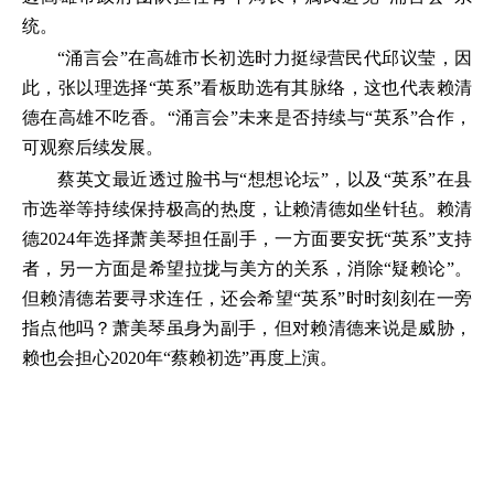
统。
“涌言会”在高雄市长初选时力挺绿营民代邱议莹，因
此，张以理选择“英系”看板助选有其脉络，这也代表赖清
德在高雄不吃香。“涌言会”未来是否持续与“英系”合作，
可观察后续发展。
蔡英文最近透过脸书与“想想论坛”，以及“英系”在县
市选举等持续保持极高的热度，让赖清德如坐针毡。赖清
德2024年选择萧美琴担任副手，一方面要安抚“英系”支持
者，另一方面是希望拉拢与美方的关系，消除“疑赖论”。
但赖清德若要寻求连任，还会希望“英系”时时刻刻在一旁
指点他吗？萧美琴虽身为副手，但对赖清德来说是威胁，
赖也会担心2020年“蔡赖初选”再度上演。