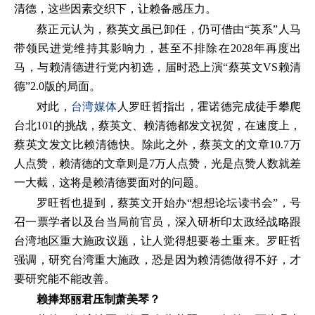
清德，这些因素交织下，让赖备感压力。
蔡正元认为，蔡英文虽已卸任，仍可借由“英系”人马
带领民进党维持其影响力，甚至不排除在2028年再度出
马，与赖清德进行党内初选，届时恐上演“蔡英文VS赖清
德”2.0版的局面。
对此，
台湾媒体
人罗旺哲指出，霍诺德完成徒手攀爬
台北101的挑战，蔡英文、赖清德都发文祝贺，在速度上，
蔡英文发文比赖清德快。除此之外，蔡英文的文章10.7万
人点赞，赖清德的文章则是7万人点赞，光是点赞人数就差
一大截，这将是赖清德要面对的问题。
罗旺哲也提到，蔡英文开始办“想想论坛读书会”，号
召一票学者以及台当局前官员，深入研析印太政经战略跟
台湾地区重大施政议题，让人觉得想要卷土重来。罗旺哲
强调，研究台湾重大施政，恐是因为赖清德做得不好，才
要研究能不能改善。
赖捧郑丽君压制萧美琴？