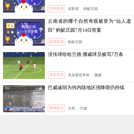
3日答案
游戏新闻
皮影戏
|
蚂蚁庄园
云南省的哪个自然奇观被誉为“仙人遗
田” 蚂蚁庄园7月14日答案
游戏新闻
蚂蚁庄园
没传球给哈兰德 挪威球员被骂7万条
体育资讯
美加墨世界杯
|
挪威
巴威减弱为何内陆地区强降雨仍持续
新闻快讯
台风
|
巴威