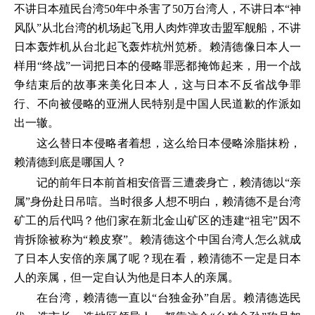
不讲日本殖民台湾50年中杀害了50万台湾人，不讲日本“神
风队”从北台湾的机场起飞用人肉炸弹攻击盟军舰船，不讲
日本轰炸机从台北起飞轰炸杭州笕桥。赖清德像日本人一
样用“终战”一词把日本的侵略罪恶都掩饰起来，用一个战
争结束后的故事来美化日本人，这与日本不反省战争罪
行、不向被侵略的亚洲人民特别是中国人民道歉的作派如
出一辙。
这么替日本侵略者着想，这么给日本侵略涂脂抹粉，
赖清德到底是哪国人？
记的前年日本前首相安倍晋三遭袭身亡，赖清德以“亲
属”身份赴日吊唁。当时很多人想不明白，赖清德不是台湾
矿工的后代吗？他们家在新北金山矿区的违建“祖宅”因不
肯拆除被称为“赖皮寮”。赖清德这个中国台湾人怎么就成
了日本人安倍的亲属了呢？现在看，赖清德不一定是日本
人的亲属，但一定自认为他是日本人的亲属。
在台湾，赖清德一直以“台独金孙”自居。赖清德选民