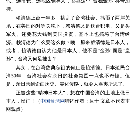
代、选市长、选地区领导人，都靠这个“台独金孙”称号加
持。
赖清德上台一年多，搞乱了台湾社会、搞砸了两岸关
系，在美国的对等关税下，赖清德又是送台积电、又是买
军火、还要花大钱到美国投资，基本上也搞垮了台湾经
济。赖清德为什么要这么做？噢，原来赖清德是日本人，
或者，赖清德自认为他是日本人，他不是“金孙”而是“皇
孙”，台湾又何足挂齿？
其实，在台湾数典忘祖的何止是赖清德。日本殖民台
湾50年，台湾社会有亲日的社会氛围一点也不奇怪。但
是，亲日亲到歪曲历史、美化侵略，就令人匪夷所思了。
正告这些“精神日本人”，想在中国台湾的土地上做日
本人，没门！（
中国台湾网
特约作者：且十 文章不代表本
网观点）