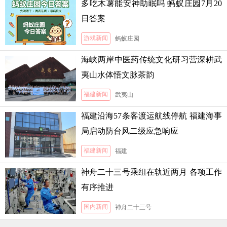
多吃木薯能安神助眠吗 蚂蚁庄园7月20
日答案
游戏新闻
蚂蚁庄园
海峡两岸中医药传统文化研习营深耕武
夷山水体悟文脉茶韵
福建新闻
武夷山
福建沿海57条客渡运航线停航 福建海事
局启动防台风二级应急响应
福建新闻
福建
神舟二十三号乘组在轨近两月 各项工作
有序推进
国内新闻
神舟二十三号