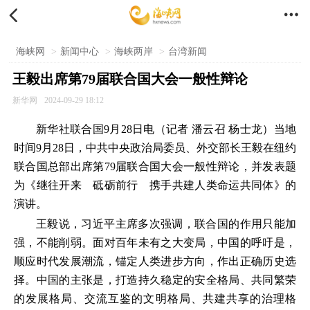


海峡网
>
新闻中心
>
海峡两岸
>
台湾新闻
王毅出席第79届联合国大会一般性辩论
新华网
2024-09-29 18:12
新华社联合国9月28日电（记者 潘云召 杨士龙）当地
时间9月28日，中共中央政治局委员、外交部长王毅在纽约
联合国总部出席第79届联合国大会一般性辩论，并发表题
为《继往开来 砥砺前行 携手共建人类命运共同体》的
演讲。
王毅说，习近平主席多次强调，联合国的作用只能加
强，不能削弱。面对百年未有之大变局，中国的呼吁是，
顺应时代发展潮流，锚定人类进步方向，作出正确历史选
择。中国的主张是，打造持久稳定的安全格局、共同繁荣
的发展格局、交流互鉴的文明格局、共建共享的治理格