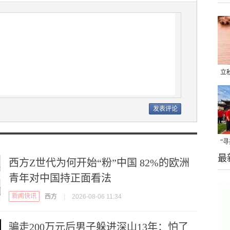
立
晒
味
“
最
题
西方Z世代为何开始“粉”中国 82%的欧洲
青年对中国持正面看法
新闻快讯
西方
|
2026-08-06 11:34
骗走200万元后男子躲进深山13年：怕了