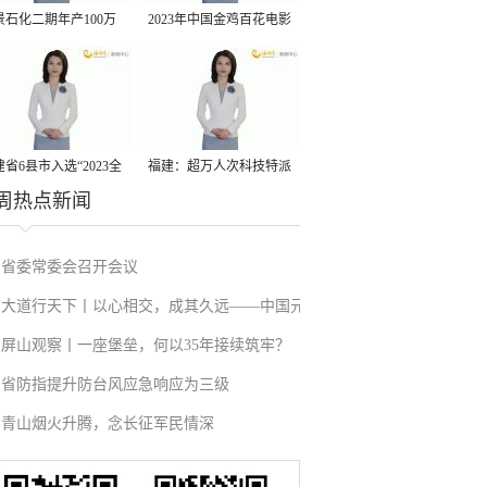
景石化二期年产100万
2023年中国金鸡百花电影
丙烷脱氢项目建成中交
节有福电影巡展31日启动
省6县市入选“2023全
福建：超万人次科技特派
周热点新闻
县域发展潜力百强县”
员一线开展服务
省委常委会召开会议
大道行天下丨以心相交，成其久远——中国元
屏山观察丨一座堡垒，何以35年接续筑牢？
首外交的世界情怀与大国气派
省防指提升防台风应急响应为三级
青山烟火升腾，念长征军民情深