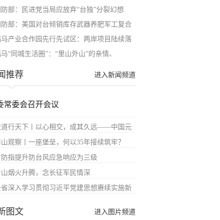
国防部：民进党当局应放弃“台独”分裂幻想
国防部：美国对台倾销库存武器养肥军工复合
福马产业合作园先行先试区：两岸项目陆续落
福马“同城生活圈”：“里山外山”的亲情、
闻推荐
进入新闻频道
委常委会召开会议
大道行天下丨以心相交，成其久远——中国元
屏山观察丨一座堡垒，何以35年接续筑牢？
省防指提升防台风应急响应为三级
青山烟火升腾，念长征军民情深
全省深入学习贯彻习近平党建思想赓续实施新
新图文
进入图片频道