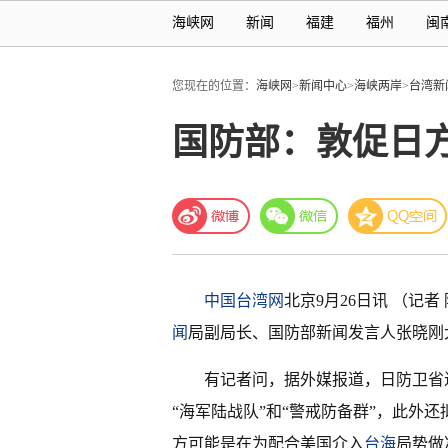
海峡网
新闻
福建
福州
闽
您现在的位置：
海峡网
>
新闻中心
>
海峡两岸
>
台湾新
国防部：敦促日
中国台湾网
北京9月26日讯 （记
闻
局副局长、国防部新闻发言人张晓刚
有记者问，据外媒报道，日防卫省
“海军陆战队”和“警戒防备群”，此外
方可能是在为配合美国介入
台海
局势做