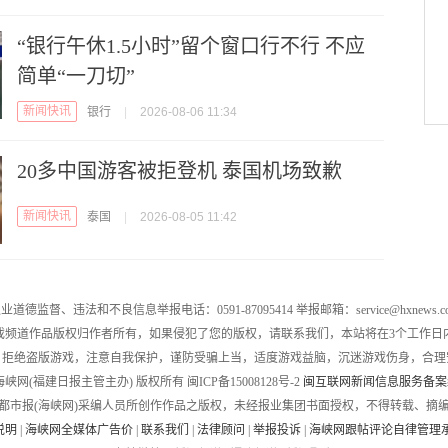
“银行午休1.5小时”留个窗口行不行 不应
简单“一刀切”
新闻快讯
银行
|
2026-08-06 11:34
20多中国游客被拒登机 泰国机场致歉
新闻快讯
泰国
|
2026-08-05 11:42
业道德监督、违法和不良信息举报电话：0591-87095414 举报邮箱：service@hxnews.c
戏频道作品版权归作者所有，如果侵犯了您的版权，请联系我们，本站将在3个工作日
，拒绝盗版游戏，注意自我保护，谨防受骗上当，适度游戏益脑，沉迷游戏伤身，合理
016 海峡网(福建日报主管主办) 版权所有 闽ICP备15008128号-2
闽互联网新闻信息服务备案编号
都市报(海峡网)采编人员所创作作品之版权，未经报业集团书面授权，不得转载、摘
说明
|
海峡网全媒体广告价
|
联系我们
|
法律顾问
|
举报投诉
|
海峡网跟帖评论自律管理