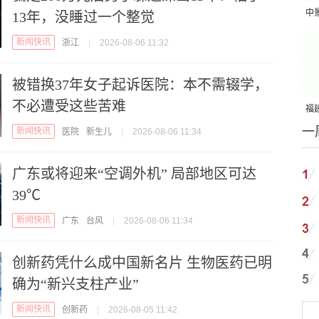
中
13年，没睡过一个整觉
吨
新闻快讯
浙江
|
2026-08-06 11:32
被错换37年女子起诉医院：本不需辍学，
不必遭受这些苦难
福建
一
国
新闻快讯
医院
新生儿
|
2026-08-06 11:34
广东或将迎来“空调外机” 局部地区可达
39℃
新闻快讯
广东
台风
|
2026-08-06 11:34
创新药凭什么成中国新名片 生物医药已明
确为“新兴支柱产业”
新闻快讯
创新药
|
2026-08-05 11:42