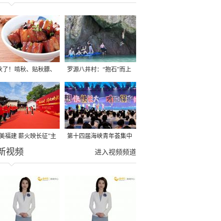
秋了！啃秋、贴秋膘、
罗源八井村：“抱石”而上
秋，福建人这样过才够
→
寻美福建 薪火映长征”主
第十四届海峡青年荟集中
新视频
活动在龙岩长汀启动
阶段活动在福州举行
进入视频频道