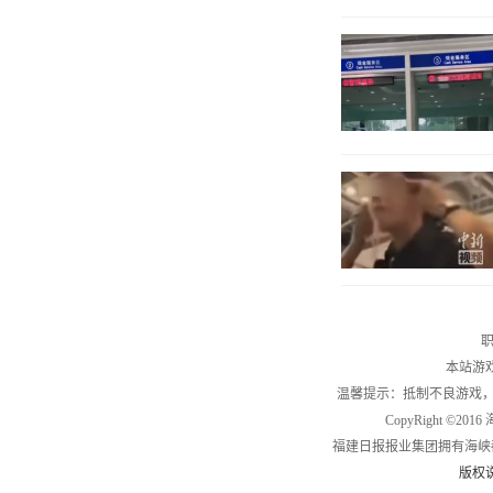
职
本站游
温馨提示：抵制不良游戏
CopyRight ©2
福建日报报业集团拥有海峡
版权