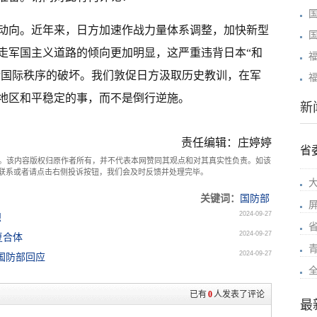
动向。近年来，日方加速作战力量体系调整，加快新型
走军国主义道路的倾向更加明显，这严重违背日本“和
战后国际秩序的破坏。我们敦促日方汲取历史教训，在军
地区和平稳定的事，而不是倒行逆施。
新
责任编辑：庄婷婷
省
。该内容版权归原作者所有，并不代表本网赞同其观点和对其真实性负责。如该
com联系或者请点击右侧投诉按钮，我们会及时反馈并处理完毕。
关键词：
国防部
2024-09-27
想
2024-09-27
复合体
2024-09-27
国防部回应
已有
0
人发表了评论
最