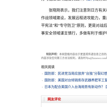
张晓刚表示，我们注意到日方有关
作战领域建设，发展远程进攻能力，重
平宪法”和“专守防卫”原则，更是对
事安全领域谨言慎行，多做有利于维护
特别声明：
本网登载内容出于更直观传递信息之目的
内容涉及任何第三方合法权利，请及时与ts@hxnews.
相关阅读
国防部：民进党当局应放弃“台独”分裂幻
国防部：美国对台倾销库存武器养肥军工
日本为配合美国介入台海局势有新动作？ 
网友评论