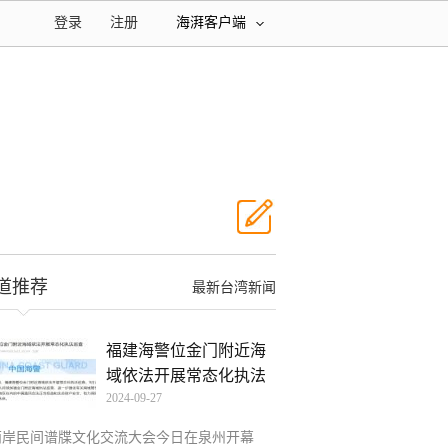
登录
注册
海湃客户端
道推荐
最新台湾新闻
福建海警位金门附近海
域依法开展常态化执法
2024-09-27
巡
两岸民间谱牒文化交流大会今日在泉州开幕