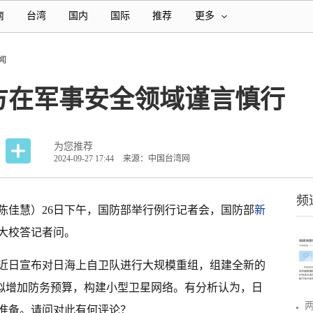
南
台湾
国内
国际
推荐
更多
闻
方在军事安全领域谨言慎行
为您推荐
2024-09-27 17:44
来源：中国台湾网
频
者 陈佳慧）26日下午，国防部举行例行记者会，国防部
新
大校答记者问。
近日宣布对日海上自卫队进行大规模重组，组建全新的
还拟增加防务预算，构建小型卫星网络。有分析认为，日
准备。请问对此有何评论？