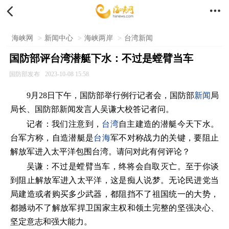


海峡网
>
新闻中心
>
海峡两岸
>
台湾新闻
国防部评台湾潜艇下水：不过是螳臂当车
国防部发布
2023-10-08 15:58
9月28日下午，国防部举行例行记者会，国防部
新闻
局
局长、国防部新闻发言人吴谦大校答记者问。
记者：我们注意到，
台湾
自主建造的潜艇今天下水。
台军方称，自造潜艇是
台海
军不对称战力的关键，要阻止
解放军进入太平洋包围台湾。请问对此有何评论？
吴谦：不过是螳臂当车，终将会自取灭亡。至于你谈
到阻止解放军进入太平洋，这是痴人说梦。无论民进党当
局建造或者购买多少武器，都阻挡不了祖国统一的大势，
都撼动不了解放军捍卫国家主权和领土完整的坚强决心、
坚定意志和强大能力。