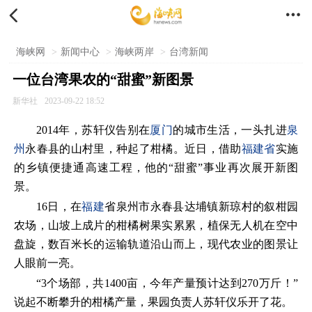


海峡网
>
新闻中心
>
海峡两岸
>
台湾新闻
一位台湾果农的“甜蜜”新图景
新华社
2023-09-22 18:52
2014年，苏轩仪告别在
厦门
的城市生活，一头扎进
泉
州
永春县的山村里，种起了柑橘。近日，借助
福建省
实施
的乡镇便捷通高速工程，他的“甜蜜”事业再次展开新图
景。
16日，在
福建
省泉州市永春县达埔镇新琼村的叙柑园
农场，山坡上成片的柑橘树果实累累，植保无人机在空中
盘旋，数百米长的运输轨道沿山而上，现代农业的图景让
人眼前一亮。
“3个场部，共1400亩，今年产量预计达到270万斤！”
说起不断攀升的柑橘产量，果园负责人苏轩仪乐开了花。