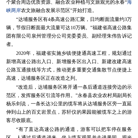
个聚合周边优质资源、融合农业种植与文旅观光的永春“
海
峡两岸
农文旅融合发展示范区”开始打造。
“达埔服务区有4条高速公路汇聚，日均断面流量约3万
辆，节假日断面最大流量可达10万辆。”福建省高速公路集
团有限公司泉州管理分公司党委委员、副经理朱伟告诉记
者。
2020年，福建省实施乡镇便捷通高速工程，规划通过
新增高速公路出入口、新增服务区出入口、新建改建高速
公路互通接线等方式，推动更多重要交通集散节点便捷上
高速，达埔服务区正在改造之列。
“改造后，达埔服务区将开通一条后通道连接旁边的示
范区，发挥服务区引流等作用。”永春县农业农村局副局长
杨乐剑说，一条长达3公里的缆车将从达埔服务区旁一直延
伸到山上的百丈岩景点，苏轩仪的果园能被缆车之上的游
客尽收眼底。
“有了直达高速公路的通道，游客可以把车停在服务
区，人通过后通道进来，坐上缆车观景并走进果园。观光