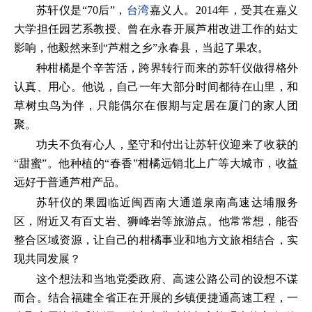
苏轩仪是“70后”，
台湾
嘉义人。2014年，受其在嘉义
大学担任园艺系教授、曾在永春开展芦柑改进工作的姑丈
影响，他毅然来到“芦柑之乡”永春县，当起了果农。
种柑橘是个辛苦活，跨界转行而来的苏轩仪做得格外
认真、用心。他说，自己一年大部分时间都待在山里，和
草树虫鸟为伴，只能偶尔在假期与定居在厦门的家人团
聚。
功夫不负有心人，坚守和付出让苏轩仪迎来了收获的
“甜蜜”。他种植的“春香”柑橘远销北上广等大城市，收益
远好于普通芦柑产品。
苏轩仪的果园临近闽西南大通道泉南高速达埔服务
区，附近又有百丈岩、狮峰岩等旅游点。他常常想，能否
整合区域资源，让自己的柑橘事业和地方文旅相结合，实
现共同发展？
这个想法和当地党委政府、高速公路公司的设想不谋
而合。结合福建全省正在开展的乡镇便捷通高速工程，一