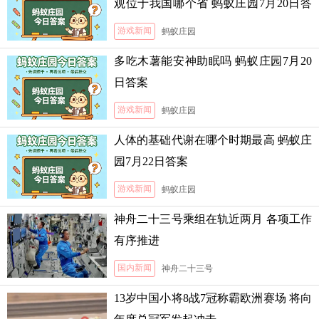
观位于我国哪个省 蚂蚁庄园7月20日答
案
游戏新闻
蚂蚁庄园
多吃木薯能安神助眠吗 蚂蚁庄园7月20
日答案
游戏新闻
蚂蚁庄园
人体的基础代谢在哪个时期最高 蚂蚁庄
园7月22日答案
游戏新闻
蚂蚁庄园
神舟二十三号乘组在轨近两月 各项工作
有序推进
国内新闻
神舟二十三号
13岁中国小将8战7冠称霸欧洲赛场 将向