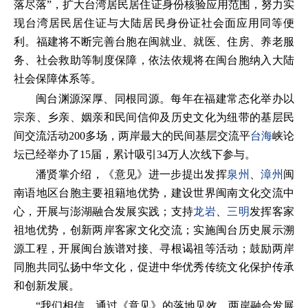
落尽落”，扩大台湾居民居住证身份核验应用范围，努力实
现台湾居民居住证与大陆居民身份证社会面应用同等便
利。福建将不断完善台胞在闽就业、就医、住房、养老服
务、社会救助等制度保障，依法依规将在闽台胞纳入大陆
社会保障体系等。
闽台渊源深厚、同根同源。每年在福建常态化举办以
宗亲、乡亲、姻亲和民间信仰及历史文化为纽带的基层民
间交流活动200多场，两岸最大的民间基层交流平
台海
峡论
坛已经举办了15届，累计吸引34万人次线下参与。
潘贤掌介绍，《意见》进一步提出发挥
泉州
、
漳州
闽
南语地区台胞主要祖籍地优势，建设世界闽南文化交流中
心，开展与澎湖融合发展实践；支持
龙岩
、
三明
发挥客家
祖地优势，创新两岸客家文化交流；实施闽台历史展示溯
源工程，开展闽台族谱对接、寻根谒祖等活动；鼓励两岸
同胞共同弘扬中华文化，促进中华优秀传统文化保护传承
和创新发展。
“我们相信，通过《意见》的落地见效，两岸融合发展