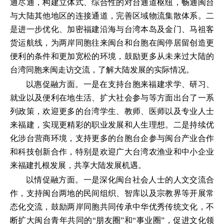
通尽通，构建立体式、综合性的对台通道枢纽，畅通闽台
与大陆其他地区的连接通道，完善区域物流集散体系。二
是进一步优化、加密福建沿海与台湾本岛及金门、马祖客
货运航线，为两岸同胞往来闽台和台胞在闽停居留创造更
便利的条件和更加宽松的环境，鼓励更多从未来过大陆的
台湾同胞来闽走访交流，了解大陆发展的实际情况。
以惠促融方面。一是在支持台胞来福建求学、研习、
就业以及便利在地生活、扩大社会参与等方面出台了一系
列政策，欢迎更多的台湾学生、教师、医师以及专业人士
来福建，实现更精彩的职业发展和人生理想。二是持续优
化涉台营商环境，支持更多的台胞台企参与闽台产业合作
和科技创新合作，特别是欢迎广大台湾农渔业和中小企业
来福建扎根发展，共享大陆发展机遇。
以情促融方面。一是深化闽台社会人士的人文交流合
作，支持闽台两地的民间组织、智库以及宗教界等开展常
态化交流，鼓励两岸同胞共同传承中华优秀传统文化，不
断扩大闽台青年共同的“朋友圈”和“事业圈”，促进文化领