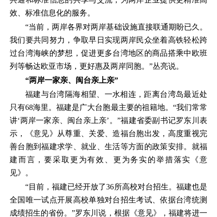
效、标准信息化的服务。
“当前，两岸各界对两岸基础设施直接联通期盼已久。
我们要共同努力，争取早日实现两岸民众坐着高铁轻松跨
过台湾海峡的梦想，促进更多台湾地区的商品搭乘中欧班
列等畅达欧亚市场，更好惠及两岸同胞。”丛亮说。
“两岸一家亲、闽台亲上亲”
福建与台湾隔海相望、一水相连，距离台湾岛最近处
只有68海里。福建是广大台胞最主要的祖籍地。“我们常常
讲‘两岸一家亲、闽台亲上亲’。”福建省委副书记罗东川表
示，《意见》从尊重、关爱、造福台胞出发，高度重视完
善台胞到福建求学、就业、生活等方面的政策安排。就福
建而言，要采取更为有效、更为务实的举措落实《意
见》。
“目前，福建已经开放了36所高校对台招生。福建也是
全国唯一试点开展高校单独对台招生考试、依据台湾统测
成绩招生的省份。”罗东川说，根据《意见》，福建将进一