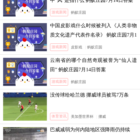
中“风”是指什么 蚂蚁庄园7月14日答案
游戏新闻
蚂蚁庄园
中国皮影戏什么时候被列入《人类非物
质文化遗产代表作名录》 蚂蚁庄园7月1
3日答案
游戏新闻
皮影戏
|
蚂蚁庄园
云南省的哪个自然奇观被誉为“仙人遗
田” 蚂蚁庄园7月14日答案
游戏新闻
蚂蚁庄园
没传球给哈兰德 挪威球员被骂7万条
体育资讯
美加墨世界杯
|
挪威
巴威减弱为何内陆地区强降雨仍持续