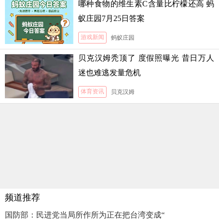
哪种食物的维生素C含量比柠檬还高 蚂
蚁庄园7月25日答案
游戏新闻
蚂蚁庄园
贝克汉姆秃顶了 度假照曝光 昔日万人
迷也难逃发量危机
体育资讯
贝克汉姆
频道推荐
国防部：民进党当局所作所为正在把台湾变成“