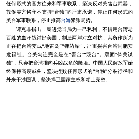
任何形式的官方往来和军事联系，坚决反对美售台武器，
敦促美方恪守不支持“台独”的严肃承诺，停止任何形式的
美台军事联系，停止推高
台海
紧张局势。
谭克非指出，民进党当局为一己私利，不惜用台湾老
百姓的血汗钱讨好美国，制造两岸对立对抗，其所作所为
正在把台湾变成“地雷岛”“弹药库”，严重损害台湾同胞安
危福祉。台美勾连完全是在“害台”“毁台”。顽固“倚美谋
独”，只会把台湾推向兵凶战危的险境。中国人民解放军始
终保持高度戒备，坚决挫败任何形式的“台独”分裂行径和
外来干涉图谋，坚决捍卫国家主权和领土完整。