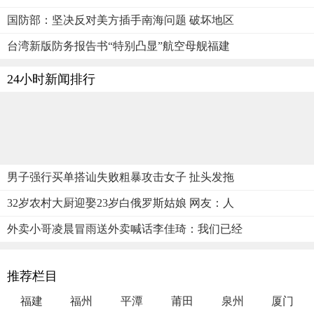
国防部：坚决反对美方插手南海问题 破坏地区
台湾新版防务报告书“特别凸显”航空母舰福建
24小时新闻排行
男子强行买单搭讪失败粗暴攻击女子 扯头发拖
32岁农村大厨迎娶23岁白俄罗斯姑娘 网友：人
外卖小哥凌晨冒雨送外卖喊话李佳琦：我们已经
推荐栏目
福建
福州
平潭
莆田
泉州
厦门