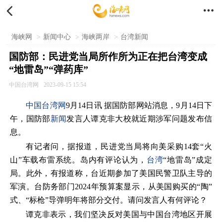


海峡网
>
新闻中心
>
海峡两岸
>
台湾新闻
国防部：民进党当局所作所为正在把台湾变成
“地雷岛”“弹药库”
中国台湾网
2023-09-15 15:54
中国台湾网
9月14日讯 据国防部网站消息，9月14日下
午，国防部
新闻
发言人谭克非大校就近期涉军问题发布信
息。
有记者问，据报道，民进党当局将向美采购14套“火
山”车载布雷系统。岛内有评论认为，
台湾
“地雷岛”成定
局。此外，有报道称，台近期参加了美国民警卫队主导的
军演。台防务部门2024年预算案显示，从美国购买的“陶”
式、“标枪”导弹明年将部分交付。请问发言人有何评论？
谭克非表示，我们坚决反对美国与中国台湾地区开展