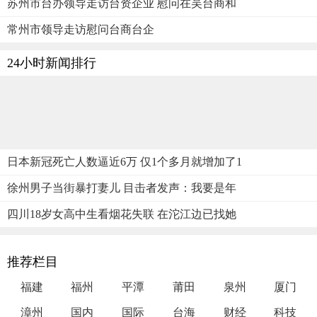
苏州市台办领导走访台资企业 慰问在吴台商和
常州市领导走访慰问台商台企
24小时新闻排行
日本新冠死亡人数逼近6万 仅1个多月就增加了1
徐州男子当街暴打妻儿 目击者发声：我要是年
四川18岁女高中生看烟花失联 在沱江边已找她
推荐栏目
福建
福州
平潭
莆田
泉州
厦门
漳州
国内
国际
台海
财经
科技