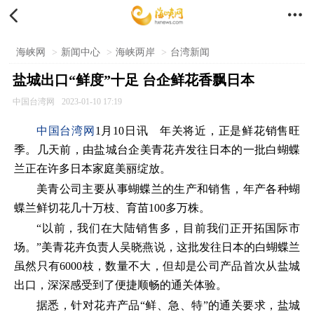


海峡网
>
新闻中心
>
海峡两岸
>
台湾新闻
盐城出口“鲜度”十足 台企鲜花香飘日本
中国台湾网
2023-01-10 17:19
中国台湾网
1月10日讯 年关将近，正是鲜花销售旺
季。几天前，由盐城台企美青花卉发往日本的一批白蝴蝶
兰正在许多日本家庭美丽绽放。
美青公司主要从事蝴蝶兰的生产和销售，年产各种蝴
蝶兰鲜切花几十万枝、育苗100多万株。
“以前，我们在大陆销售多，目前我们正开拓国际市
场。”美青花卉负责人吴晓燕说，这批发往日本的白蝴蝶兰
虽然只有6000枝，数量不大，但却是公司产品首次从盐城
出口，深深感受到了便捷顺畅的通关体验。
据悉，针对花卉产品“鲜、急、特”的通关要求，盐城