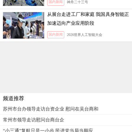
国内新闻
神舟二十三号
从展台走进工厂和家庭 我国具身智能正
加速迈向产业应用阶段
国内新闻
2026世界人工智能大会
频道推荐
苏州市台办领导走访台资企业 慰问在吴台商和
常州市领导走访慰问台商台企
“小三通”复航只是一小步 民进党当局当顺应