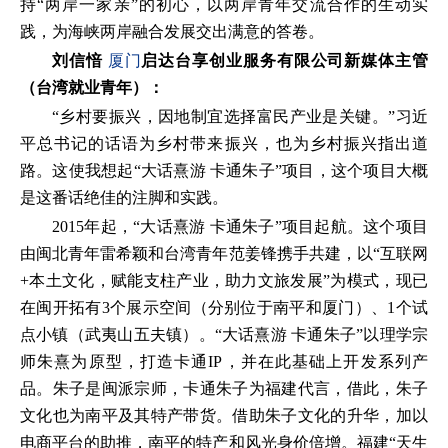
持“两岸一家亲”的初心，以两岸青年交流合作的生动实
践，为海峡两岸融合发展交出满意的答卷。
刘信愔
厦门
启达台享创业服务有限公司新媒体主管
（台湾就业青年）：
“乡村要振兴，因地制宜选择富民产业是关键。”习近
平总书记的话语为乡村带来振兴，也为乡村振兴指出道
路。这使我想起“大话熹游 卡通朱子”项目，这个项目大概
是这番话绝佳的注脚和实践。
2015年起，“大话熹游 卡通朱子”项目起航。这个项目
由闽北青年雷希颖和台湾青年范姜锋携手共建，以“互联网
+本土文化，赋能支柱产业，助力文旅发展”为模式，现已
在闽开拓有3个展示空间（分别位于南平和厦门）、1个试
点小镇（武夷山五夫镇）。“大话熹游 卡通朱子”以理学宗
师朱熹为原型，打造卡通IP，并在此基础上开发系列产
品。朱子是闽派宗师，卡通朱子为福建代言，借此，朱子
文化也为南平及其特产带货。借助朱子文化的升华，加以
电商平台的助推，南平的特产和风光身价倍增。福建“天生