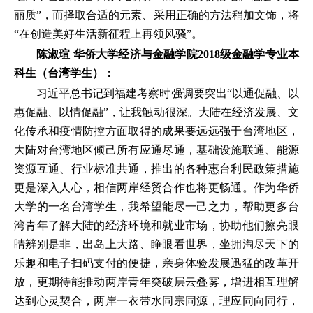
丽质”，而择取合适的元素、采用正确的方法稍加文饰，将
“在创造美好生活新征程上再领风骚”。
陈淑瑄 华侨大学经济与金融学院2018级金融学专业本
科生（台湾学生）：
习近平总书记到福建考察时强调要突出“以通促融、以
惠促融、以情促融”，让我触动很深。大陆在经济发展、文
化传承和疫情防控方面取得的成果要远远强于台湾地区，
大陆对台湾地区倾己所有应通尽通，基础设施联通、能源
资源互通、行业标准共通，推出的各种惠台利民政策措施
更是深入人心，相信两岸经贸合作也将更畅通。作为华侨
大学的一名台湾学生，我希望能尽一己之力，帮助更多台
湾青年了解大陆的经济环境和就业市场，协助他们擦亮眼
睛辨别是非，出岛上大路、睁眼看世界，坐拥淘尽天下的
乐趣和电子扫码支付的便捷，亲身体验发展迅猛的改革开
放，更期待能推动两岸青年突破层云叠雾，增进相互理解
达到心灵契合，两岸一衣带水同宗同源，理应同向同行，