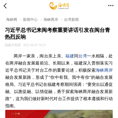


海峡网
>
新闻中心
>
海峡两岸
>
台湾新闻
习近平总书记来闽考察重要讲话引发在闽台青
热烈反响
福建共青团
2021-04-07 16:22
两岸一家亲，闽台亲上亲。
福建
同
台湾
一水相隔，处
在两岸融合发展最前沿。长期以来，福建深入贯彻落实习
近平总书记关于对台工作的重要论述，积极探索
海峡两岸
融合发展新路，形成了“你中有我、我中有你”的融合发展
格局。习近平总书记在福建考察期间强调：“要突出以通促
融、以惠促融、以情促融，勇于探索海峡两岸融合发展新
路”，这为我们做好新时代对台工作提供了根本遵循和行动
指南。