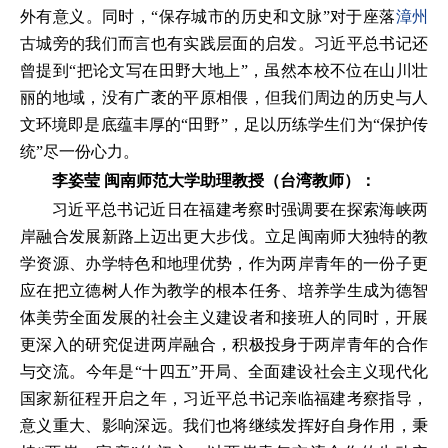
外有意义。同时，“保存城市的历史和文脉”对于座落
漳州
古城旁的我们而言也有实践层面的启发。习近平总书记还
曾提到“把论文写在田野大地上”，虽然本校不位在山川壮
丽的地域，没有广袤的平原相偎，但我们周边的历史与人
文环境即是底蕴丰厚的“田野”，足以历练学生们为“保护传
统”尽一份心力。
李姿莹 闽南师范大学助理教授（台湾教师）：
习近平总书记近日在福建考察时强调要在探索海峡两
岸融合发展新路上迈出更大步伐。立足闽南师大独特的教
学资源、办学特色和地理优势，作为两岸青年的一份子更
应在把立德树人作为教学的根本任务、培养学生成为德智
体美劳全面发展的社会主义建设者和接班人的同时，开展
更深入的研究促进两岸融合，积极投身于两岸青年的合作
与交流。今年是“十四五”开局、全面建设社会主义现代化
国家新征程开启之年，习近平总书记亲临福建考察指导，
意义重大、影响深远。我们也将继续发挥好自身作用，秉