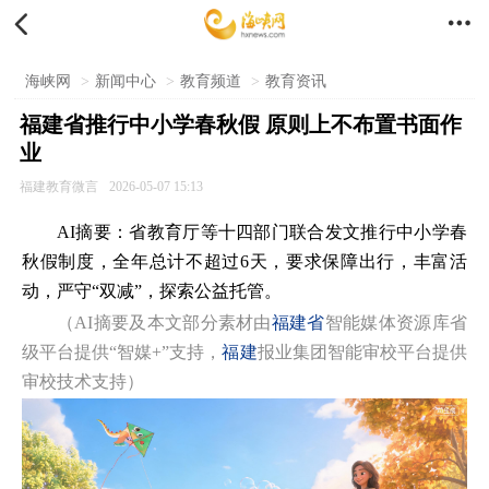


海峡网
>
新闻中心
>
教育频道
>
教育资讯
福建省推行中小学春秋假 原则上不布置书面作
业
福建教育微言
2026-05-07 15:13
AI摘要：省教育厅等十四部门联合发文推行中小学春
秋假制度，全年总计不超过6天，要求保障出行，丰富活
动，严守“双减”，探索公益托管。
（AI摘要及本文部分素材由
福建省
智能媒体资源库省
级平台提供“智媒+”支持，
福建
报业集团智能审校平台提供
审校技术支持）