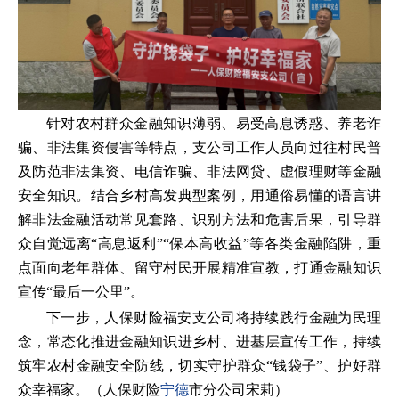
针对农村群众金融知识薄弱、易受高息诱惑、养老诈
骗、非法集资侵害等特点，支公司工作人员向过往村民普
及防范非法集资、电信诈骗、非法网贷、虚假理财等金融
安全知识。结合乡村高发典型案例，用通俗易懂的语言讲
解非法金融活动常见套路、识别方法和危害后果，引导群
众自觉远离“高息返利”“保本高收益”等各类金融陷阱，重
点面向老年群体、留守村民开展精准宣教，打通金融知识
宣传“最后一公里”。
下一步，人保财险福安支公司将持续践行金融为民理
念，常态化推进金融知识进乡村、进基层宣传工作，持续
筑牢农村金融安全防线，切实守护群众“钱袋子”、护好群
众幸福家。（人保财险
宁德
市分公司宋莉）