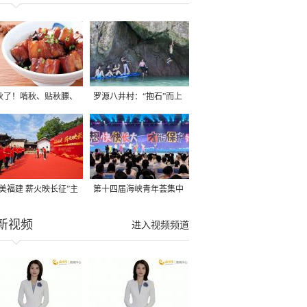
秋了！啃秋、贴秋膘、
罗源八井村：“抱石”而上
秋，福建人这样过才够
→
寻美福建 薪火映长征”主
第十四届海峡青年荟集中
活动在龙岩长汀启动
阶段活动在福州举行
新视频
进入视频频道