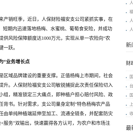
来产销旺季，近日，人保财险福安支公司紧抓实事，在
”，短期内迅速落地杨梅、水蜜桃、葡萄食安险，并成功
供风险保障额度达1000万元，实现从单一农险向“农
新
键一跃。
为“业务增长点
财
是区域品牌建设的重要支撑。正值杨梅上市期间，社会
提升。人保财险福安支公司敏锐捕捉此次责任保险切入
小组，精准锁定三大痛点，即种植户担心赔付风险、政
任背书。针对需求，支公司量身定制“特色杨梅农产品
责任由单纯种植端延伸至加工、流通全链条，并配套防灾
险+服务”双输出，快速赢得各方认可，为农户和市场注
最