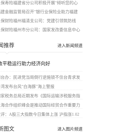
人保寿险福建省分公司积极开展“倾听您的心
福建金融监管局召开“银行业保险业助力福建
人保财险福州福清支公司：党建引领筑防线
人保财险福州市分公司：国家发改委信息中心
闻推荐
进入新闻频道
政平稳运行助力经济向好
国台办：民进党当局倒行逆施锁不住台青求发
台湾发布台风“白海豚”海上警报
国家税务总局近期发布《国际运输涉税服务指
上海合作组织峰会是推动国际经贸合作重要力
收评：A股三大指数今日集体上涨 沪指涨1.02
新图文
进入图片频道