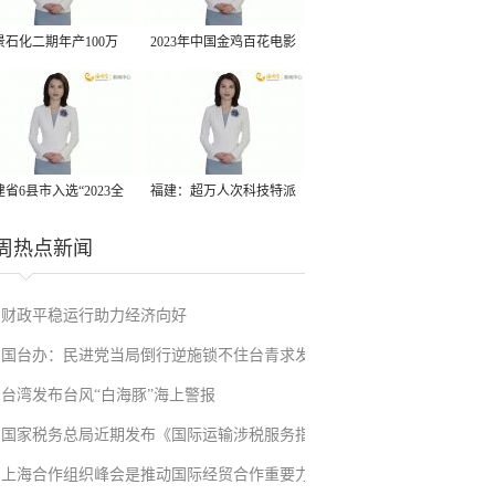
景石化二期年产100万
2023年中国金鸡百花电影
丙烷脱氢项目建成中交
节有福电影巡展31日启动
省6县市入选“2023全
福建：超万人次科技特派
县域发展潜力百强县”
员一线开展服务
周热点新闻
财政平稳运行助力经济向好
国台办：民进党当局倒行逆施锁不住台青求发
台湾发布台风“白海豚”海上警报
展的心
国家税务总局近期发布《国际运输涉税服务指
上海合作组织峰会是推动国际经贸合作重要力
引》