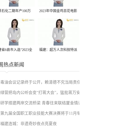
景石化二期年产100万
2023年中国金鸡百花电影
丙烷脱氢项目建成中交
节有福电影巡展31日启动
省6县市入选“2023全
福建：超万人次科技特派
县域发展潜力百强县”
员一线开展服务
周热点新闻
毒油会议记录终于公开，赖清德不究当局责任
绿营把岛内公听会变“打蒋大会”，猛批蒋万安
反甩锅卢秀燕，蓝营点名责任官员要求撤职下
研学搭建两岸交流桥梁 青春往来联结厦金情谊
废除监察机构主张，遭蓝营搬出蔡英文、赖清
台
第九届全国职工职业技能大赛决赛将于11月举
德过往言论打脸
福建连城：非遗奇妙夜点亮夏夜
行