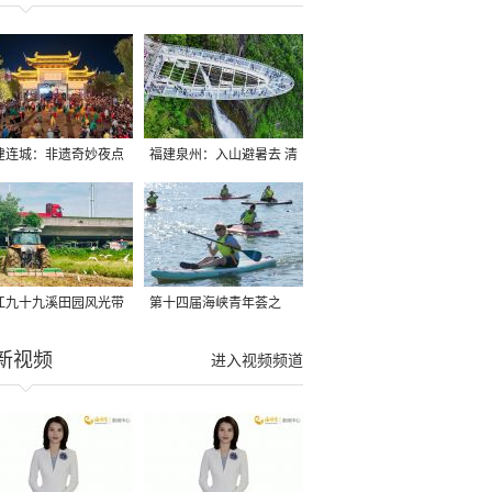
建连城：非遗奇妙夜点
福建泉州：入山避暑去 清
夏夜
凉好惬意
江九十九溪田园风光带
第十四届海峡青年荟之
亩早稻迎来成熟收割季
2026榕台青年大学生水上
新视频
进入视频频道
运动交流营