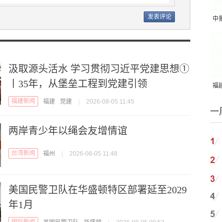
中
吨
汲取源头活水 学习贯彻习近平党建思想①
丨35年，从堡垒工程到党建引领
福建
国
福建新闻
福建
党建
|
2026-08-05 11:45
一
两岸青少年以绳会友增情谊
台湾新闻
福州
|
2026-08-05 11:48
美国民警卫队在华盛顿特区部署延至2029
年1月