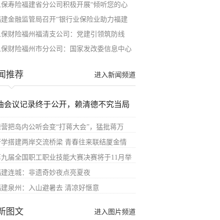
人保寿险福建省分公司积极开展“倾听您的心
福建金融监管局召开“银行业保险业助力福建
人保财险福州福清支公司：党建引领筑防线
人保财险福州市分公司：国家发改委信息中心
闻推荐
进入新闻频道
油会议记录终于公开，赖清德不究当局
绿营把岛内公听会变“打蒋大会”，猛批蒋万
研学搭建两岸交流桥梁 青春往来联结厦金情
第九届全国职工职业技能大赛决赛将于11月举
福建连城：非遗奇妙夜点亮夏夜
福建泉州：入山避暑去 清凉好惬意
新图文
进入图片频道