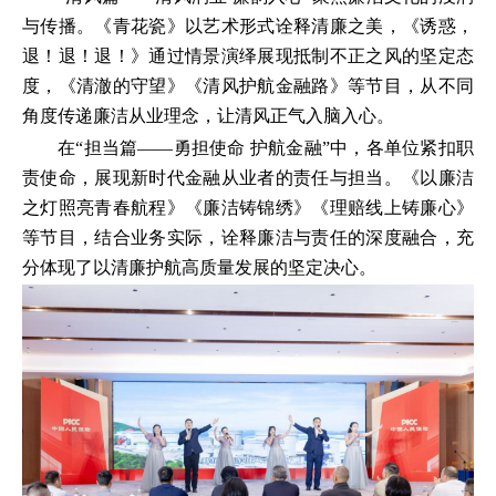
与传播。《青花瓷》以艺术形式诠释清廉之美，《诱惑，
退！退！退！》通过情景演绎展现抵制不正之风的坚定态
度，《清澈的守望》《清风护航金融路》等节目，从不同
角度传递廉洁从业理念，让清风正气入脑入心。
在“担当篇——勇担使命 护航金融”中，各单位紧扣职
责使命，展现新时代金融从业者的责任与担当。《以廉洁
之灯照亮青春航程》《廉洁铸锦绣》《理赔线上铸廉心》
等节目，结合业务实际，诠释廉洁与责任的深度融合，充
分体现了以清廉护航高质量发展的坚定决心。