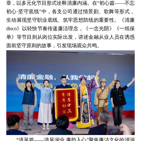
章，以多元化节目形式诠释清廉内涵。在“初心篇——不忘
初心·坚守底线”中，各支公司通过情景剧、歌舞等形式，
生动展现坚守职业底线、筑牢思想防线的重要性。《清廉
disco》以轻快节奏传递廉洁理念，《一念光阴》《一纸保
单》等节目则从岗位实际出发，讲述金融从业人员在诱惑
面前坚守原则的故事，引发现场观众共鸣。
“清风篇——清风润业 廉韵入心”聚焦廉洁文化的浸润