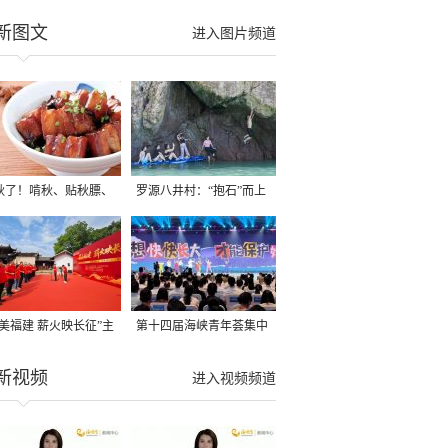
新图文
进入图片频道
秋了！啃秋、贴秋膘、
罗源八井村：“抱石”而上
秋，福建人这样过才够
→
寻美福建 薪火映长征”主
第十四届海峡青年荟集中
活动在龙岩长汀启动
阶段活动在福州举行
新视频
进入视频频道