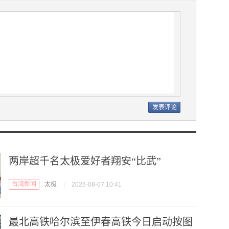
两岸超千名太极爱好者翔安“比武”
台湾新闻
太极
|
2026-08-07 10:41
最北高铁哈尔滨至伊春高铁今日启动按图