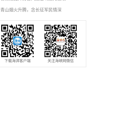
青山烟火升腾，念长征军民情深
下载海湃客户端
关注海峡网微信