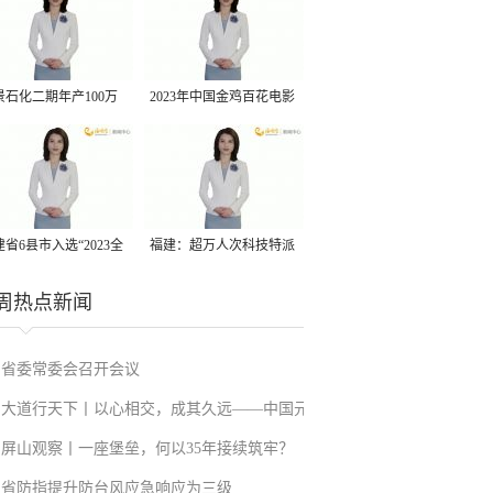
景石化二期年产100万
2023年中国金鸡百花电影
丙烷脱氢项目建成中交
节有福电影巡展31日启动
省6县市入选“2023全
福建：超万人次科技特派
县域发展潜力百强县”
员一线开展服务
周热点新闻
省委常委会召开会议
大道行天下丨以心相交，成其久远——中国元
屏山观察丨一座堡垒，何以35年接续筑牢？
首外交的世界情怀与大国气派
省防指提升防台风应急响应为三级