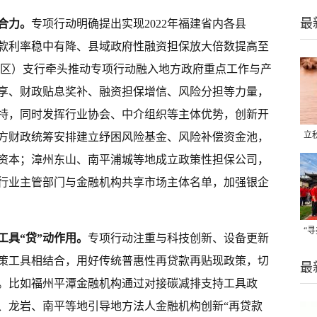
最
合力。
专项行动明确提出实现2022年福建省内各县
款利率稳中有降、县域政府性融资担保放大倍数提高至
市、区）支行牵头推动专项行动融入地方政府重点工作与产
享、财政贴息奖补、融资担保增信、风险分担等力量，
持，同时发挥行业协会、中介组织等主体优势，创新开
立
方财政统筹安排建立纾困风险基金、风险补偿资金池，
晒
资本；
漳州
东山、
南平
浦城等地成立政策性担保公司，
味
行业主管部门与金融机构共享市场主体名单，加强银企
“
工具“贷”动作用。
专项行动注重与科技创新、设备更新
题
策工具相结合，用好传统普惠性再贷款再贴现政策，切
最
。比如福州
平潭
金融机构通过对接碳减排支持工具政
、
龙岩
、南平等地引导地方法人金融机构创新“再贷款