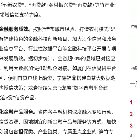
行·新农贷”、“再贷款+乡村振兴贷”“再贷款+笋竹产业”
动领域信贷支持力度。
中
金融服务质效。
按照“借鉴城市经验、打造农村模式”思
吨
有福建特色的金融科技创新项目，加大涉企信息和政务
业信息平台、行业性数据平台等金融科技平台开展专项
兴发展质效。据初步统计，全省超90%的县域已对接应
，利用大数据加快推动银企对接。
如
厦门
在信易贷平台
福建
国
专区，便利首贷户线上融资；宁德福鼎搭建白茶大数据溯
一
构授信决策；龙岩持续完善“e龙岩”数字普惠平台建
岩e贷”信贷产品。
化金融产品服务。
省内各金融机构深度融入专项行动，
信贷资源、因地制宜创新金融产品与服务等方式，加快
创设包含担保类、产业链类、专属重点企业的“笋竹专