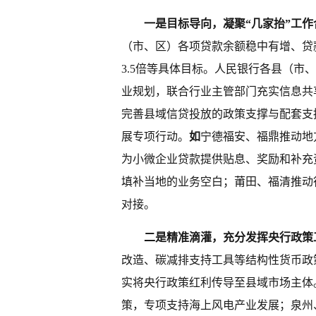
一是目标导向，凝聚“几家抬”工作
（市、区）各项贷款余额稳中有增、贷
3.5倍等具体目标。人民银行各县（
业规划，联合行业主管部门充实信息共
完善县域信贷投放的政策支撑与配套支
展专项行动。
如
宁德
福安、福鼎推动地
为小微企业贷款提供贴息、奖励和补充
填补当地的业务空白；
莆田
、福清推动
对接。
二是精准滴灌，充分发挥央行政策
改造、碳减排支持工具等结构性货币政
实将央行政策红利传导至县域市场主体
策，专项支持海上风电产业发展；
泉州