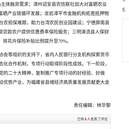
场主体融资需求；漳州诏安县农信联社加大对富硒农业
进富硒产业链循环发展；龙岩漳平市金融机构拓宽抵押物
台农担保难题，助力
台湾
农民创业园建设；宁德屏南县
小额贷款农户提供优惠费率保险服务；
三明
清流县人保财
，将花卉保险补贴比例提升至70%。
协会等组织的支持下，省内人民银行分支机构探索货币
态化合作机制，专项行动取得阶段性成效。下一阶段，
党的二十大精神，复制推广专项行动的好经验、好做
较优势产业，为福建省县域经济高质量发展贡献更大金
责任编辑：林华黎
已有
0
人发表了评论