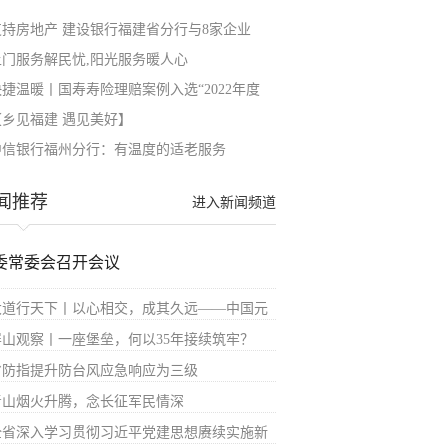
支持房地产 建设银行福建省分行与8家企业
上门服务解民忧,阳光服务暖人心
快捷温暖丨国寿寿险理赔案例入选“2022年度
【乡见福建 遇见美好】
中信银行福州分行：有温度的适老服务
闻推荐
进入新闻频道
委常委会召开会议
大道行天下丨以心相交，成其久远——中国元
屏山观察丨一座堡垒，何以35年接续筑牢？
省防指提升防台风应急响应为三级
青山烟火升腾，念长征军民情深
全省深入学习贯彻习近平党建思想赓续实施新