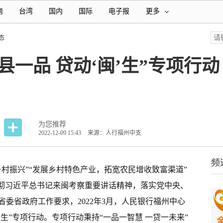
南
台湾
国内
国际
电子报
更多
态
县一品 贷动‘闽’生”专项行
为您推荐
2022-12-09 15:43
来源：人行福州中支
频
村振兴”“发展乡村特色产业，拓宽农民增收致富渠道”
贯彻习近平总书记来闽考察重要讲话精神，落实党中央、
省
委省政府工作要求，2022年3月，人民银行
福州
中心
闽’生”专项行动。专项行动秉持“一品一智慧 一贷一未来”