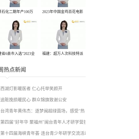
景石化二期年产100万
2023年中国金鸡百花电影
丙烷脱氢项目建成中交
节有福电影巡展31日启动
省6县市入选“2023全
福建：超万人次科技特派
县域发展潜力百强县”
员一线开展服务
周热点新闻
西湖灯影暖医者 仁心托举笑颜开
追赃挽损暖民心 群众锦旗致谢公安
台湾青年黄伟杰：逐梦闽超绿茵场，感受“热
第四届“好年华 聚福州”闽台青年人才研学营技
血”与温情
第十四届海峡青年荟·连台青少年研学交流活动
术成果项目路演在榕举办