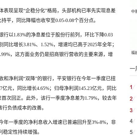
整体表现呈现“企稳分化”格局，头部机构已率先实现息差
中
持平，同比降幅也收窄至0.05-0.08个百分点。
吨
以1.83%的净息差位于股份行前列，环比下降0.03
增长3.81%、1.52%，增速均已高于2025年全年；
福建
长4.99%，这方面业务仍是招商银行营收的主要来源，增
国
一
营收和净利润“双降”的银行，平安银行在今年一季度已扭
亿元，同比增长4.65%；归母净利润145.23亿元，同比
来首次回正。此外，该行一季度净息差为1.79%，较去年
于该行负债成本的改善。
年一季度的净利息收入增速已普遍回升至3%-8%，非
利稳定性持续增强。