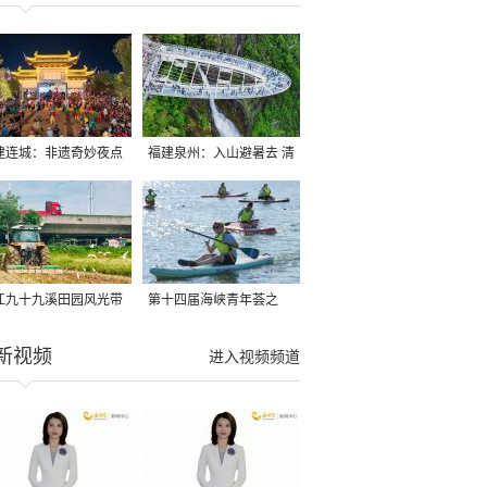
建连城：非遗奇妙夜点
福建泉州：入山避暑去 清
夏夜
凉好惬意
江九十九溪田园风光带
第十四届海峡青年荟之
亩早稻迎来成熟收割季
2026榕台青年大学生水上
新视频
进入视频频道
运动交流营