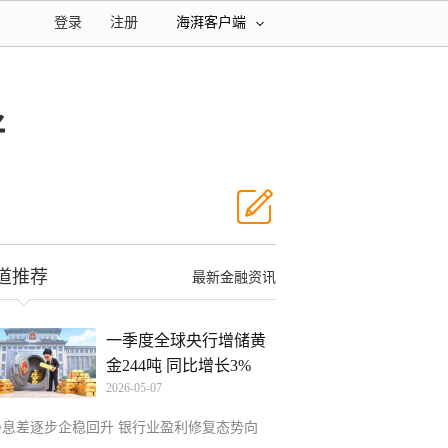
登录
注册
海湃客户端
好
道推荐
最新金融资讯
一季度全球央行增储黄
金244吨 同比增长3%
2026-05-07
净息差逐步企稳回升 银行业盈利修复态势向