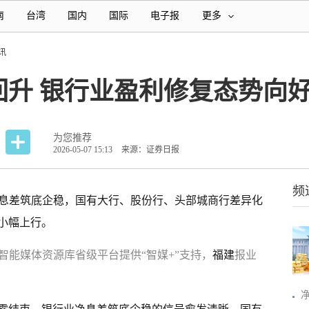
南
台湾
国内
国际
电子报
更多
讯
回升 银行业盈利修复态势向
为您推荐
2026-05-07 15:13
来源：证券日报
频
行净息差筑底企稳，国有大行、股份行、头部城商行差异化
小幅上行。
智能媒体资源库省级平台提供“智媒+”支持，
福建
报业