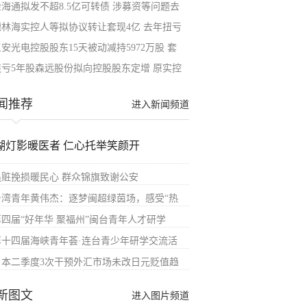
金海通拟发不超8.5亿可转债 涉募资等问题去
德林海实控人等拟协议转让套现4亿 去年扭亏
安光电控股股东15天被动减持5972万股 套
连亏5年股森远股份拟向控股股东定增 原实控
闻推荐
进入新闻频道
湖灯影暖医者 仁心托举笑颜开
追赃挽损暖民心 群众锦旗致谢公安
台湾青年黄伟杰：逐梦闽超绿茵场，感受“热
第四届“好年华 聚福州”闽台青年人才研学
第十四届海峡青年荟·连台青少年研学交流活
日本二季度3次干预外汇市场未改日元贬值趋
新图文
进入图片频道