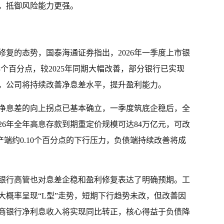
，抵御风险能力更强。
复的态势，国泰海通证券指出，2026年一季度上市银
03个百分点，较2025年同期大幅改善，部分银行已实现
，公司将持续改善净息差水平，提升盈利能力。
业净息差的向上拐点已基本确立，一季度筑底企稳后，全
26年全年高息存款到期重定价规模可达84万亿元，可改
产端约0.10个百分点的下行压力，负债端持续改善将成
银行高管也对息差企稳和盈利修复表达了明确预期。工
差大概率呈现“L型”走势，短期下行趋势未改，但改善因
商银行净利息收入将实现同比转正，核心得益于负债降