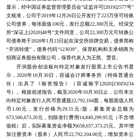
显示，经中国证券监督管理委员会“证监许可[2019]2577号”
文核准，公司于2019年12月26日公开发行了223万张可转换
公司债券，每张面值100元，发行总额22,300万元。经深交
所“深证上[2020]48号”文件同意，公司22,300万元可转换公
司债券将于2020年1月23日起在深交所挂牌交易，债券简称
“开润转债”，债券代码“123039”。保荐机构和主承销商为
招商证券股份有限公司，保荐代表人为王凯、贾音。
开润股份创业板向特定对象发行股票上市公告书显
示，2020年10月30日，容诚会计师事务所（特殊普通合
伙）出具了《验资报告》（容诚验字[2020]230Z0234
号）。根据前述报告，截至2020年10月30日止，公司本次
向特定对象发行人民币普通股22,792,104股，每股面值人民
币1.00元，发行价格为29.55元/股，募集资金总额为
673,506,673.20元，扣除发行费用14,849,299.95元（不含增
值税）后，实际募集资金净额为658,657,373.25元。其中增
加注册资本（股本）人民币22,792,104.00元，增加资本公