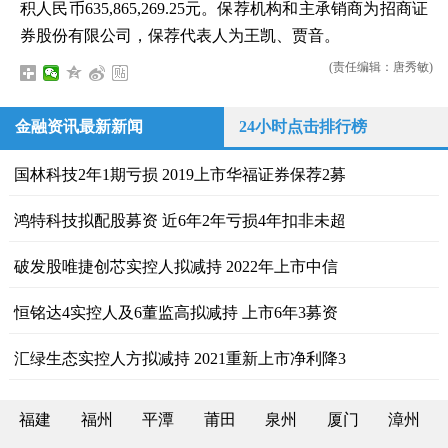
积人民币635,865,269.25元。保荐机构和主承销商为招商证
券股份有限公司，保荐代表人为王凯、贾音。
(责任编辑：唐秀敏)
金融资讯最新新闻
24小时点击排行榜
国林科技2年1期亏损 2019上市华福证券保荐2募
鸿特科技拟配股募资 近6年2年亏损4年扣非未超
破发股唯捷创芯实控人拟减持 2022年上市中信
恒铭达4实控人及6董监高拟减持 上市6年3募资
汇绿生态实控人方拟减持 2021重新上市净利降3
福建
福州
平潭
莆田
泉州
厦门
漳州