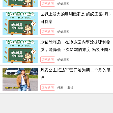
霜的难度
游戏新闻
蚂蚁庄园
世界上最大的珊瑚礁群是 蚂蚁庄园8月5
日答案
游戏新闻
蚂蚁庄园
冰箱除霜后，在冷冻室内壁涂抹哪种物
质，能降低下次除霜的难度 蚂蚁庄园8
月5日答案
游戏新闻
蚂蚁庄园
丹麦公主抵达军营开始为期11个月的服
役
国际新闻
丹麦
|
服役