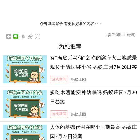
点击
新闻聚合
有更多好看的内容>>>
(责任编辑：端焰)
为您推荐
有“海底兵马俑”之称的滨海火山地质景
观位于我国哪个省 蚂蚁庄园7月20日答
案
游戏新闻
蚂蚁庄园
多吃木薯能安神助眠吗 蚂蚁庄园7月20
日答案
游戏新闻
蚂蚁庄园
人体的基础代谢在哪个时期最高 蚂蚁庄
园7月22日答案