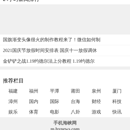
国旗渐变头像很火的制作教程来了！微信如何制
2021国庆节放假时间安排表 国庆十一放假调休
金铲铲之战1.19约德尔法上分教程 1.19约德尔
推荐栏目
福建
福州
平潭
莆田
泉州
厦门
漳州
国内
国际
台海
财经
科技
娱乐
体育
电影
八卦
游戏
快讯
手机海峡网
m.hxnews.com