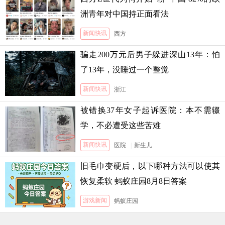
洲青年对中国持正面看法
新闻快讯
西方
骗走200万元后男子躲进深山13年：怕
了13年，没睡过一个整觉
新闻快讯
浙江
被错换37年女子起诉医院：本不需辍
学，不必遭受这些苦难
新闻快讯
医院
|
新生儿
旧毛巾变硬后，以下哪种方法可以使其
恢复柔软 蚂蚁庄园8月8日答案
游戏新闻
蚂蚁庄园