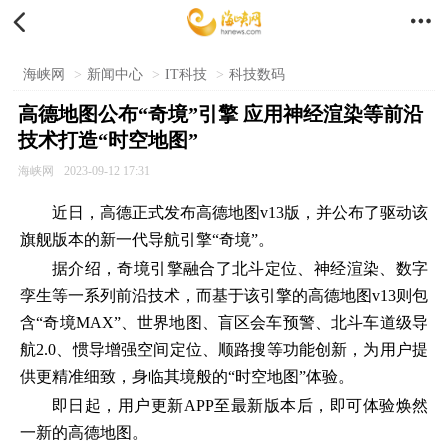


海峡网
>
新闻中心
>
IT科技
>
科技数码
高德地图公布“奇境”引擎 应用神经渲染等前沿
技术打造“时空地图”
海峡网
2023-09-12 17:31
近日，高德正式发布高德地图v13版，并公布了驱动该
旗舰版本的新一代导航引擎“奇境”。
据介绍，奇境引擎融合了北斗定位、神经渲染、数字
孪生等一系列前沿技术，而基于该引擎的高德地图v13则包
含“奇境MAX”、世界地图、盲区会车预警、北斗车道级导
航2.0、惯导增强空间定位、顺路搜等功能创新，为用户提
供更精准细致，身临其境般的“时空地图”体验。
即日起，用户更新APP至最新版本后，即可体验焕然
一新的高德地图。