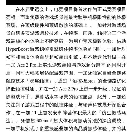
在本届亚运会上，电竞项目将首次作为正式竞赛项目
亮相，而重负载的游戏场景是最考验手机极限性能的终极
赛场。在顶级硬件和顶级散热的基础上，一加针对游戏场
景自研多项游戏调校技术，在帧率、画质、触控这三个游
戏最核心的体验上不断突破，为用户带来极致体验。借助
HyperBoost 游戏稳帧引擎稳住帧率体验的同时，一加针对
帧率和画质体验自研超帧超画引擎，并不断迭代升级，在
一加 Ace 2 Pro 上实现游戏超帧与游戏超分辨率 的同时开
启，同时大幅拓展适配游戏范围。一加还独家自研全链路
触控技术「灵犀触控」，通过「触控-显示」的全链路优化
降低触控时延，并在一加 Ace 2 Pro 上进一步升级，彻底消
除游戏汗手、屏幕沾水等场景的触控痛点。此外，一加还
关注到了游戏过程中的触控体验，与瑞声科技展开深度合
作，在一加 11 上首发安卓阵营体积最大的「仿生振感马
达」。凭借超 600mm³ 超大体积与振动算法的深度调校，
一加手机实现了多重振感叠加的高品质振感体验，并将其