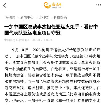


海峡网
>
新闻中心
>
IT科技
>
科技数码
一加中国区总裁李杰担任亚运火炬手：看好中
国代表队亚运电竞项目夺冠
中国网海丝泉州频道
2023-09-11 16:21
9 月 10 日，2023 杭州亚运会火炬传递嘉兴站正式启
动，一加中国区总裁李杰参与火炬接力，担任第 63 棒火炬
手。李杰直言参加亚运会火炬传递非常荣幸，拿着火炬就
有一种油然而生的自豪感。在他看来，亚运精神与一加手
机颇为契合，前者包含着追求突破、敢于挑战自我和不畏
艰难的精神，而一加也凭借着这种精神在科技数码领域不
断突破自我、追求创新，推高行业上限。李杰还透露，在
本届亚运会上最关注就是首次成为正式比赛项目的电竞比
赛。他表示，一加手机一直是《和平精英》赛事的专业比