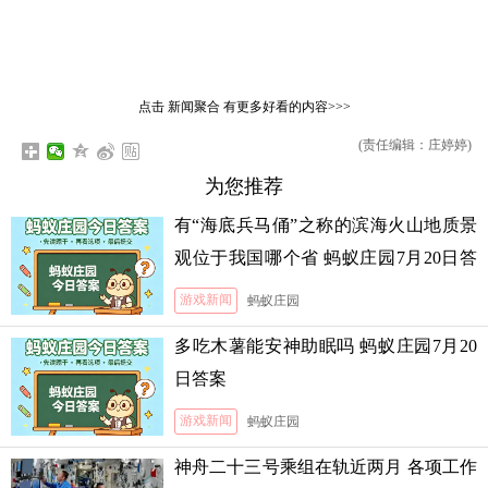
点击
新闻聚合
有更多好看的内容>>>
(责任编辑：庄婷婷)
为您推荐
有“海底兵马俑”之称的滨海火山地质景
观位于我国哪个省 蚂蚁庄园7月20日答
案
游戏新闻
蚂蚁庄园
多吃木薯能安神助眠吗 蚂蚁庄园7月20
日答案
游戏新闻
蚂蚁庄园
神舟二十三号乘组在轨近两月 各项工作