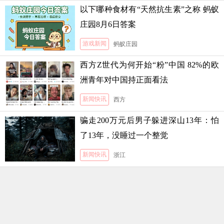
以下哪种食材有“天然抗生素”之称 蚂蚁
庄园8月6日答案
游戏新闻
蚂蚁庄园
西方Z世代为何开始“粉”中国 82%的欧
洲青年对中国持正面看法
新闻快讯
西方
骗走200万元后男子躲进深山13年：怕
了13年，没睡过一个整觉
新闻快讯
浙江