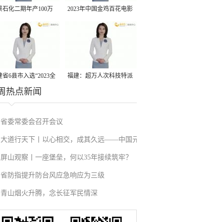
景石化二期年产100万
2023年中国金鸡百花电影
丙烷脱氢项目建成中交
节有福电影巡展31日启动
省6县市入选“2023全
福建：超万人次科技特派
周热点新闻
县域发展潜力百强县”
员一线开展服务
省委常委会召开会议
大道行天下丨以心相交，成其久远——中国元
屏山观察丨一座堡垒，何以35年接续筑牢？
首外交的世界情怀与大国气派
省防指提升防台风应急响应为三级
青山烟火升腾，念长征军民情深