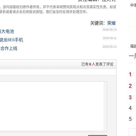
中
。该内容版权归原作者所有，并不代表本网赞同其观点和对其真实性负责。如该
com联系或者请点击右侧投诉按钮，我们会及时反馈并处理完毕。
吨
关键词：
荣耀
2026-06-15
上最大电池
2026-06-11
骁龙8E6手机
福建
2026-06-10
A合作上线
一
国
已有
0
人发表了评论