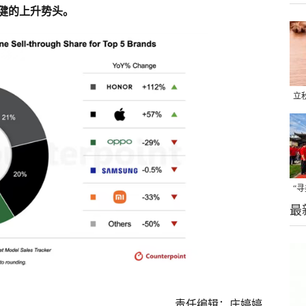
健的上升势头。
立
晒
味
“
最
题
责任编辑：庄婷婷