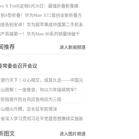
ivo X Fold6定档6月26日：最强折叠影像旗
别S型折叠！华为Mate XT2首创全新折叠方
彻底告别安卓！华为超苹果成中国第二手机系
产高端第一！华为Mate 80系列销量快破千
闻推荐
进入新闻频道
委常委会召开会议
大道行天下丨以心相交，成其久远——中国元
屏山观察丨一座堡垒，何以35年接续筑牢？
省防指提升防台风应急响应为三级
青山烟火升腾，念长征军民情深
全省深入学习贯彻习近平党建思想赓续实施新
新图文
进入图片频道