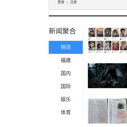
登录
|
注册
新闻聚合
快讯
福建
国内
国际
娱乐
体育