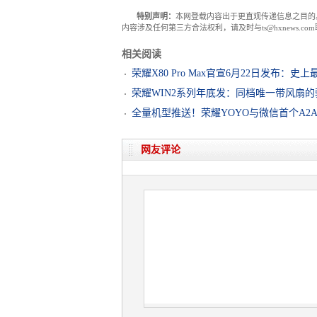
特别声明：
本网登载内容出于更直观传递信息之目的
内容涉及任何第三方合法权利，请及时与ts@hxnews.
相关阅读
荣耀X80 Pro Max官宣6月22日发布：史
荣耀WIN2系列年底发：同档唯一带风扇的
全量机型推送！荣耀YOYO与微信首个A2
网友评论