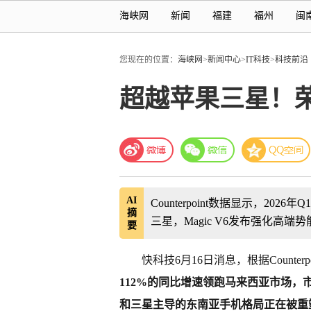
海峡网
新闻
福建
福州
闽
您现在的位置：
海峡网
>
新闻中心
>
IT科技
>
科技前沿
超越苹果三星！荣
AI
Counterpoint数据显示，2
摘
三星，Magic V6发布强化高
要
快科技6月16日消息，根据Counterp
112%的同比增速领跑马来西亚市场
和三星主导的东南亚手机格局正在被重