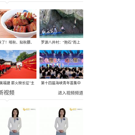
秋了！啃秋、贴秋膘、
罗源八井村：“抱石”而上
秋，福建人这样过才够
→
寻美福建 薪火映长征”主
第十四届海峡青年荟集中
新视频
活动在龙岩长汀启动
阶段活动在福州举行
进入视频频道