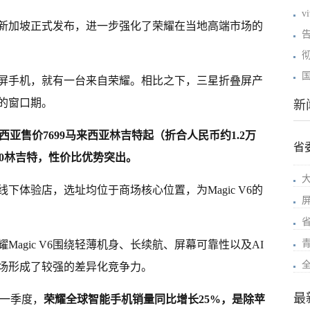
v
西亚和新加坡正式发布，进一步强化了荣耀在当地高端市场的
告
国
屏手机，就有一台来自荣耀。相比之下，三星折叠屏产
的窗口期。
新
马来西亚售价7699马来西亚林吉特起（折合人民币约1.2万
省
近2000林吉特，性价比优势突出。
下体验店，选址均位于商场核心位置，为Magic V6的
agic V6围绕轻薄机身、长续航、屏幕可靠性以及AI
场形成了较强的差异化竞争力。
最
年第一季度，
荣耀全球智能手机销量同比增长25%，是除苹