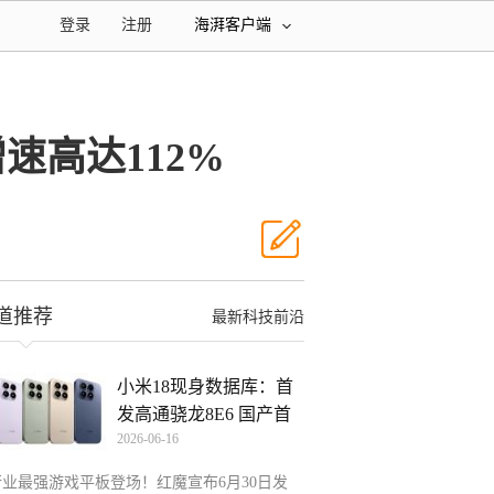
登录
注册
海湃客户端
速高达112%
道推荐
最新科技前沿
小米18现身数据库：首
发高通骁龙8E6 国产首
2026-06-16
款
行业最强游戏平板登场！红魔宣布6月30日发