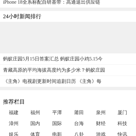
iPhone 18全系标配自研基带：高通退出供应链
24小时新闻排行
蚂蚁庄园5月15日答案汇总 蚂蚁庄园小鸡5.15今
青藏高原的平均海拔高度约为多少米？蚂蚁庄园
《主角》电视剧更新时间追剧日历 《主角》每
推荐栏目
福建
福州
平潭
莆田
泉州
厦门
漳州
国内
国际
台海
财经
科技
娱乐
体育
电影
八卦
游戏
快讯