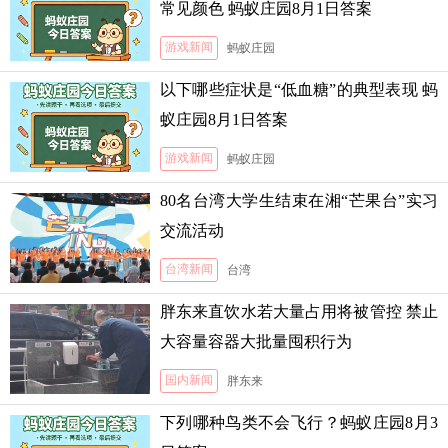
常见颜色 蚂蚁庄园8月1日答案
游戏新闻
蚂蚁庄园
以下哪些症状是“低血糖”的典型表现 蚂
蚁庄园8月1日答案
游戏新闻
蚂蚁庄园
80名台湾大学生结束在湘“芒果台”实习
交流活动
台湾新闻
台湾
胖东来直饮水若大量占用将被管控 禁止
大容量容器大批量囤积行为
国内新闻
胖东来
下列哪种鸟类不会飞行？蚂蚁庄园8月3