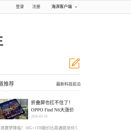
登录
注册
海湃客户端
王
道推荐
最新科技前沿
折叠屏也扛不住了！
OPPO Find N6大涨价
2026-03-19
商噩梦降临！16G+1TB报价比高通骁龙8E5