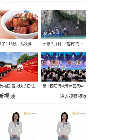
秋了！啃秋、贴秋膘、
罗源八井村：“抱石”而上
秋，福建人这样过才够
→
寻美福建 薪火映长征”主
第十四届海峡青年荟集中
新视频
活动在龙岩长汀启动
阶段活动在福州举行
进入视频频道