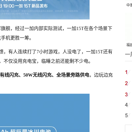
中
吨
大屏旗舰，经过一加内部实际测试，一加15T在各个场景下
续航手机更胜一筹。
福建
馈，有人连续打了7小时游戏，人没电了，一加15T还有
一
国
，不仅没用充电宝，临睡之前还能剩不少电。
0W有线闪充、50W无线闪充、全场景旁路供电
，边玩边充