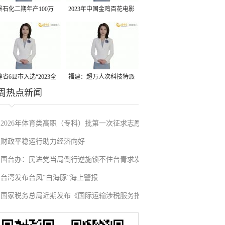
景石化二期年产100万
2023年中国金鸡百花电影
丙烷脱氢项目建成中交
节有福电影巡展31日启动
省6县市入选“2023全
福建：超万人次科技特派
周热点新闻
县域发展潜力百强县”
员一线开展服务
2026年体育类高职（专科）批第一次征求志愿
财政平稳运行助力经济向好
填报
国台办：民进党当局倒行逆施锁不住台青求发
台湾发布台风“白海豚”海上警报
展的心
国家税务总局近期发布《国际运输涉税服务指
引》