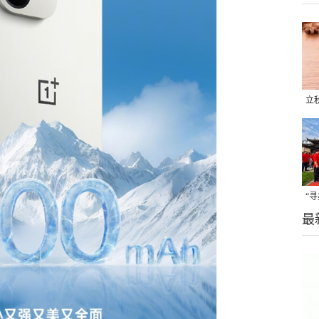
立
晒
味
“
最
题