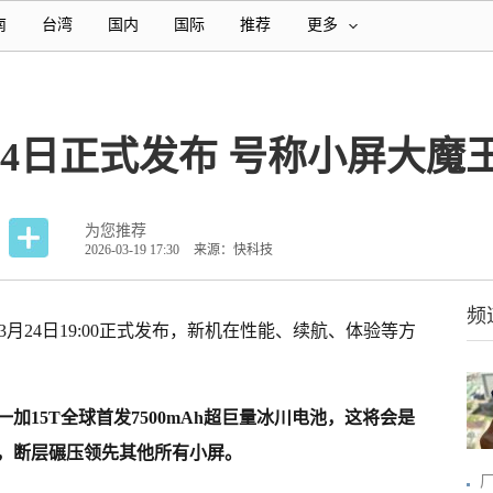
南
台湾
国内
国际
推荐
更多
24日正式发布 号称小屏大魔
为您推荐
2026-03-19 17:30
来源：快科技
频
于3月24日19:00正式发布，新机在性能、续航、体验等方
一加15T全球首发7500mAh超巨量冰川电池，这将会是
，断层碾压领先其他所有小屏。
厂