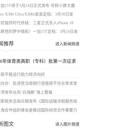
加15T将于3月24日正式发布 号称小屏大魔
ivo X300 Ultra/X300s官宣定档：3月30日发
尼独供时代终结：三星正式杀入iPhone 18
小屏党的梦中情机！一加15T定档：3月24日发
闻推荐
进入新闻频道
026年体育类高职（专科）批第一次征求
财政平稳运行助力经济向好
国台办：民进党当局倒行逆施锁不住台青求发
台湾发布台风“白海豚”海上警报
国家税务总局近期发布《国际运输涉税服务指
上海合作组织峰会是推动国际经贸合作重要力
新图文
进入图片频道