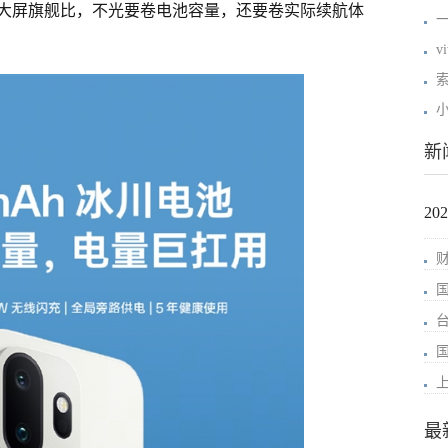
大屏旗舰比，不光要卷电池容量，还要卷实际续航体
还
一
v
索
新
2
最