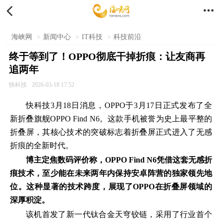


海峡网
>
新闻中心
>
IT科技
>
科技前沿
终于等到了！OPPO彻底干掉折痕：让友商再
追两年
快科技
2026-03-18 17:52
快科技
3月18日消息，OPPO于3月17日正式发布了全
新折叠旗舰OPPO Find N6。这款手机被誉为史上最平整的
折叠屏，其核心技术的突破标志着折叠屏正式进入了无感
折痕的全新时代。
博主定焦数码评价称，OPPO Find N6凭借这套无感折
痕技术，至少能在未来两年内保持安卓阵营的独家领先地
位。这种显著的技术跨度，展现了OPPO在折叠屏领域的
深厚积淀。
该机首发了新一代钛合金天穹铰链，采用了行业首个