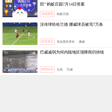
田” 蚂蚁庄园7月14日答案
游戏新闻
蚂蚁庄园
没传球给哈兰德 挪威球员被骂7万条
体育资讯
美加墨世界杯
|
挪威
巴威减弱为何内陆地区强降雨仍持续
新闻快讯
台风
|
巴威